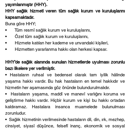
yayımlanmıştır (HHY).
HHY sağlık hizmeti veren tüm sağlık kurum ve kuruluşlarını 
kapsamaktadır.
Buna göre HHY;
•       Tüm resmî sağlık kurum ve kuruluşlarını,
•       Özel tüm sağlık kurum ve kuruluşlarını,
•       Hizmete katılan her kademe ve unvandaki kişileri,
•       Hizmetten yararlanma hakkı olan herkesi kapsar.
HHY’de sağlık alanında sunulan hizmetlerde uyulması zorunlu 
bazı ilkelere yer verilmiştir.
• Hastaların ruhsal ve bedensel olarak tam iyilik hâlinde 
yaşama hakkı vardır. Bu hak hastaların en temel hakkıdır ve 
hizmetin her aşamasında göz önünde bulundurulmalıdır.
•  Hastaların yaşama, maddî ve manevî varlığını koruma ve 
geliştirme hakkı vardır. Hiçbir kurum ve kişi bu hakkı ortadan 
kaldıramaz. Hastalara insanca muamelede bulunulması 
zorunludur.
•  Sağlık hizmetinin verilmesinde hastaların dil, din, ırk, mezhep, 
cinsiyet, siyasî düşünce, felsefî inanç, ekonomik ve sosyal 