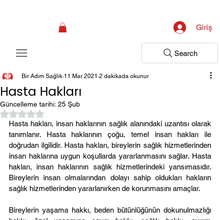
Kampanya; İlk Tanılama Ziyareti Ücretsiz ! Bir Adım Sağlık Sizi Dinlemeye 
Giriş
Search
Bir Adım Sağlık
11 Mar 2021
2 dakikada okunur
Hasta Hakları
Güncelleme tarihi:
25 Şub
5 üzerinden NaN yıldız
Hasta hakları, insan haklarının sağlık alanındaki uzantısı olarak 
tanımlanır. Hasta haklarının çoğu, temel insan hakları ile 
doğrudan ilgilidir. Hasta hakları, bireylerin sağlık hizmetlerinden 
insan haklarına uygun koşullarda yararlanmasını sağlar. Hasta 
hakları, insan haklarının sağlık hizmetlerindeki yansımasıdır. 
Bireylerin insan olmalarından dolayı sahip oldukları hakların 
sağlık hizmetlerinden yararlanırken de korunmasını amaçlar.
Bireylerin yaşama hakkı, beden bütünlüğünün dokunulmazlığı 