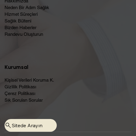
Hakkımızda
Neden Bir Adım Sağlık
Hizmet Süreçleri
Sağlık Bülteni
Bizden Haberler
Randevu Oluşturun​
Kurumsal
Kişisel Verileri Koruma K.
Gizlilik Politikası
Çerez Politikası
Sık Sorulan Sorular
Sitede Arayın