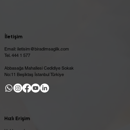
İletişim
Email:
iletisim@biradimsaglik.com
Tel. 444 1 577
Abbasağa Mahallesi Cedidiye Sokak
No:11 Beşiktaş İstanbul Türkiye
Hızlı Erişim