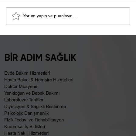
Yorum yapın ve puanlayın...
Şişkinlik Sebebi Laktoz İntoleransı
Olabilir
BİR ADIM SAĞLIK
Evde Bakım Hizmetleri
Hasta Bakıcı & Hemşire Hizmetleri
Doktor Muayene
Yenidoğan ve Bebek Bakımı
Laboratuvar Tahlilleri
Diyetisyen & Sağlıklı Beslenme
Psikolojik Danışmanlık
Fizik Tedavi ve Rehabilitasyon
Kurumsal İş Birlikleri
Hasta Nakil Hizmetleri