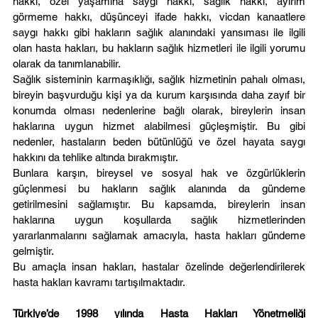
hakkı, özel yaşamına saygı hakkı, sağlık hakkı, ayırım 
görmeme hakkı, düşünceyi ifade hakkı, vicdan kanaatlere 
saygı hakkı gibi hakların sağlık alanındaki yansıması ile ilgili 
olan hasta hakları, bu hakların sağlık hizmetleri ile ilgili yorumu 
olarak da tanımlanabilir.
Sağlık sisteminin karmaşıklığı, sağlık hizmetinin pahalı olması, 
bireyin başvurduğu kişi ya da kurum karşısında daha zayıf bir 
konumda olması nedenlerine bağlı olarak, bireylerin insan 
haklarına uygun hizmet alabilmesi güçleşmiştir. Bu gibi 
nedenler, hastaların beden bütünlüğü ve özel hayata saygı 
hakkını da tehlike altında bırakmıştır.
Bunlara karşın, bireysel ve sosyal hak ve özgürlüklerin 
güçlenmesi bu hakların sağlık alanında da gündeme 
getirilmesini sağlamıştır. Bu kapsamda, bireylerin insan 
haklarına uygun koşullarda sağlık hizmetlerinden 
yararlanmalarını sağlamak amacıyla, hasta hakları gündeme 
gelmiştir.
Bu amaçla insan hakları, hastalar özelinde değerlendirilerek 
hasta hakları kavramı tartışılmaktadır.
Türkiye’de 1998 yılında Hasta Hakları Yönetmeliği 