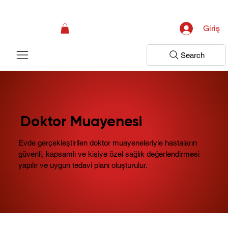
Kampanya; İlk Tanılama Ziyareti Ücretsiz ! Bir Adım Sağlık Sizi Dinlemeye 
Giriş
Search
Doktor Muayenesi
Evde gerçekleştirilen doktor muayeneleriyle hastaların
güvenli, kapsamlı ve kişiye özel sağlık değerlendirmesi
yapılır ve uygun tedavi planı oluşturulur.