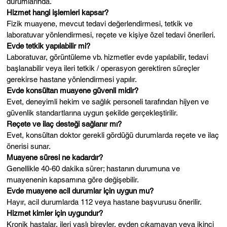
durumlarında.
Hizmet hangi işlemleri kapsar?
Fizik muayene, mevcut tedavi değerlendirmesi, tetkik ve
laboratuvar yönlendirmesi, reçete ve kişiye özel tedavi önerileri.
Evde tetkik yapılabilir mi?
Laboratuvar, görüntüleme vb. hizmetler evde yapılabilir, tedavi
başlanabilir veya ileri tetkik / operasyon gerektiren süreçler
gerekirse hastane yönlendirmesi yapılır.
Evde konsültan muayene güvenli midir?
Evet, deneyimli hekim ve sağlık personeli tarafından hijyen ve
güvenlik standartlarına uygun şekilde gerçekleştirilir.
Reçete ve ilaç desteği sağlanır mı?
Evet, konsültan doktor gerekli gördüğü durumlarda reçete ve ilaç
önerisi sunar.
Muayene süresi ne kadardır?
Genellikle 40-60 dakika sürer; hastanın durumuna ve
muayenenin kapsamına göre değişebilir.
Evde muayene acil durumlar için uygun mu?
Hayır, acil durumlarda 112 veya hastane başvurusu önerilir.
Hizmet kimler için uygundur?
Kronik hastalar, ileri yaşlı bireyler, evden çıkamayan veya ikinci