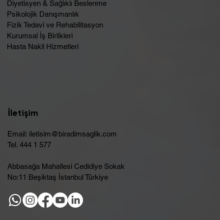
Diyetisyen & Sağlıklı Beslenme
Psikolojik Danışmanlık
Fizik Tedavi ve Rehabilitasyon
Kurumsal İş Birlikleri
Hasta Nakil Hizmetleri
İletişim
Email:
iletisim@biradimsaglik.com
Tel. 444 1 577
Abbasağa Mahallesi Cedidiye Sokak
No:11 Beşiktaş İstanbul Türkiye