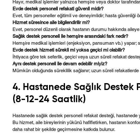
Hayır, medikal işlemler yalnızca hemşire veya doktor tarafından
Evde destek personeli refakati güvenli midir?
Evet, tüm personeller eğitimli ve deneyimlidir; hasta güvenliği ön
Hizmet süresince aile bilgilendirilir mi?
Evet, personel düzenli olarak hastanın durumu hakkında aileye bi
Sağlık destek personeli ile hemşire arasındaki fark nedir?
Hemşire medikal işlemleri (enjeksiyon, pansuman vb.) yapar; sa
Evde destek hizmeti sürekli mi yoksa geçici mi olabilir?
İhtiyaca göre tek seferlik, geçici veya uzun süreli refakat desteğ
Aynı destek personeli ile devam edebilir miyiz?
Mümkün olduğunda süreklilik sağlanır; uzun süreli refakatlerde 
4. Hastanede Sağlık Destek 
(8-12-24 Saatlik)
Hastanede sağlık destek personeli refakat desteği, hastanede ya
Bu hizmet, aile bireylerinin yükünü hafifletirken, hastanın konfo
daha rahat bir şekilde geçirmesine katkıda bulunur.