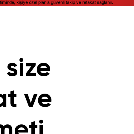
timinde, kişiye özel planla güvenli takip ve refakat sağlanır.
 size
at ve
meti