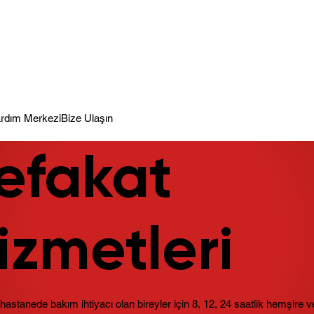
meye Hazır.
rdım Merkezi
Bize Ulaşın
efakat
izmetleri
astanede bakım ihtiyacı olan bireyler için 8, 12, 24 saatlik hemşire 