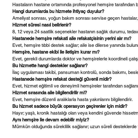
Hastaların hastane ortamında profesyonel hemşire tarafından bir
Hangi durumlarda bu hizmete ihtiyaç duyulur?
Ameliyat sonrası, yoğun bakım sonrası servise geçen hastalar, 
Hizmet süresi nasıl belirlenir?
8, 12 veya 24 saatlik seçenekler hastanın sağlık durumu, tedavi 
Hastanede hemşire refakati aile refakatçisinin yerini alır mı?
Evet, hemşire tıbbi destek sağlar; aile ise dilerse yanında bul
Hemşire, hastane ekibi ile iletişim kurar mı?
Evet, gerekli durumlarda doktor ve hemşirelerle koordineli çalış
Bu hizmette hangi destekler sağlanır?
İlaç uygulaması takibi, pansuman kontrolü, sonda bakımı, beslen
Hastanede hemşire refakat desteği güvenli midir?
Evet, hizmet eğitimli ve deneyimli hemşireler tarafından sağlanı
Hizmet sırasında aile bilgilendirilir mi?
Evet, hemşire düzenli aralıklarla hasta yakınlarını bilgilendirir.
Bu hizmet sadece büyük operasyon geçirenler için midir?
Hayır; yaşlı, kronik hastalığı olan veya kendini güvende hisset
Aynı hemşire ile devam edebilir miyiz?
Mümkün olduğunda süreklilik sağlanır; uzun süreli desteklerde v