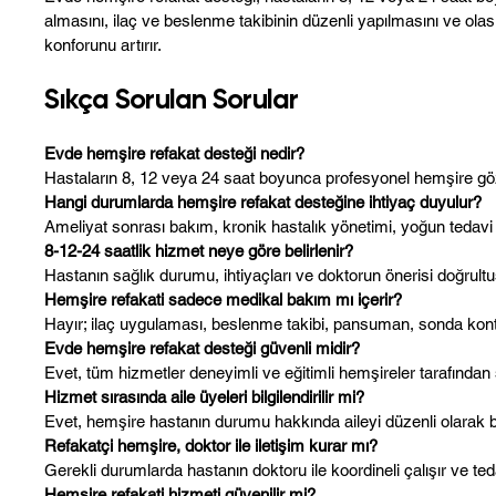
almasını, ilaç ve beslenme takibinin düzenli yapılmasını ve ol
konforunu artırır.
Sıkça Sorulan Sorular
Evde hemşire refakat desteği nedir?
Hastaların 8, 12 veya 24 saat boyunca profesyonel hemşire gö
Hangi durumlarda hemşire refakat desteğine ihtiyaç duyulur?
Ameliyat sonrası bakım, kronik hastalık yönetimi, yoğun tedavi 
8-12-24 saatlik hizmet neye göre belirlenir?
Hastanın sağlık durumu, ihtiyaçları ve doktorun önerisi doğrultu
Hemşire refakati sadece medikal bakım mı içerir?
Hayır; ilaç uygulaması, beslenme takibi, pansuman, sonda kontr
Evde hemşire refakat desteği güvenli midir?
Evet, tüm hizmetler deneyimli ve eğitimli hemşireler tarafından 
Hizmet sırasında aile üyeleri bilgilendirilir mi?
Evet, hemşire hastanın durumu hakkında aileyi düzenli olarak bil
Refakatçi hemşire, doktor ile iletişim kurar mı?
Gerekli durumlarda hastanın doktoru ile koordineli çalışır ve te
Hemşire refakati hizmeti güvenilir mi?