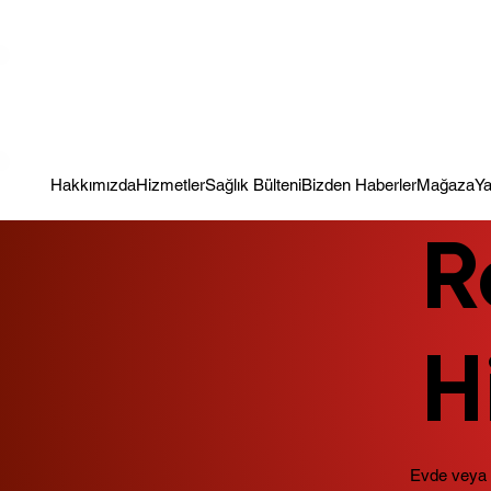
Kampanya; İlk Tanılama Ziyareti Ücretsiz ! Bir Adım Sağlık Sizi Dinle
Hakkımızda
Hizmetler
Sağlık Bülteni
Bizden Haberler
Mağaza
Ya
R
H
Evde veya h