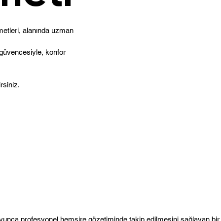
metleri, alanında uzman
 güvencesiyle, konfor
rsiniz.
yunca profesyonel hemşire gözetiminde takip edilmesini sağlayan bir 