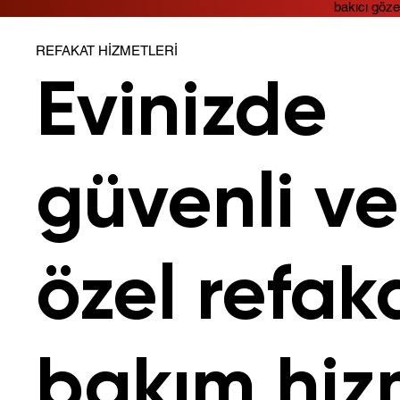
bakıcı göze
REFAKAT HIZMETLERI
Evinizde
güvenli ve
özel refak
bakım hiz