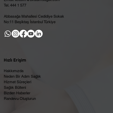
Tel. 444 1 577
Abbasağa Mahallesi Cedidiye Sokak
No:11 Beşiktaş İstanbul Türkiye
Hızlı Erişim
Hakkımızda
Neden Bir Adım Sağlık
Hizmet Süreçleri
Sağlık Bülteni
Bizden Haberler
Randevu Oluşturun​