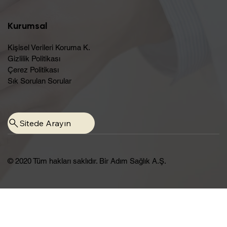
Kurumsal
Kişisel Verileri Koruma K.
Gizlilik Politikası
Çerez Politikası
Sık Sorulan Sorular
Sitede Arayın
© 2020 Tüm hakları saklıdır. Bir Adım Sağlık A.Ş.