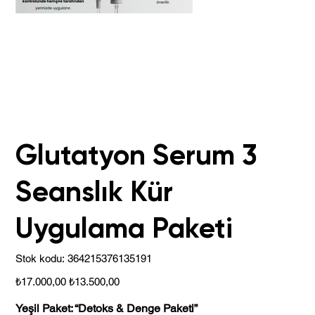
Glutatyon Serum 3
Seanslık Kür
Uygulama Paketi
Stok
Stok kodu:
364215376135191
kodu:
364215376135191
Orijinal
İndirimli
₺17.000,00
₺13.500,00
fiyat
fiyat
Yeşil Paket: “Detoks & Denge Paketi”