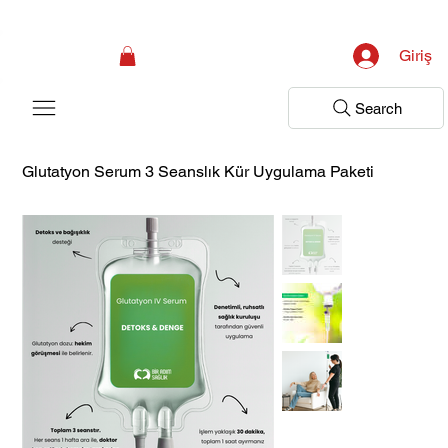
Kampanya; İlk Tanılama Ziyareti Ücretsiz ! Bir Adım Sağlık Sizi Dinlemeye 
Giriş
Search
Glutatyon Serum 3 Seanslık Kür Uygulama Paketi