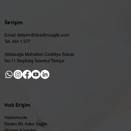
İletişim
Email:
iletisim@biradimsaglik.com
Tel. 444 1 577
Abbasağa Mahallesi Cedidiye Sokak
No:11 Beşiktaş İstanbul Türkiye
Hızlı Erişim
Hakkımızda
Neden Bir Adım Sağlık
Hizmet Süreçleri