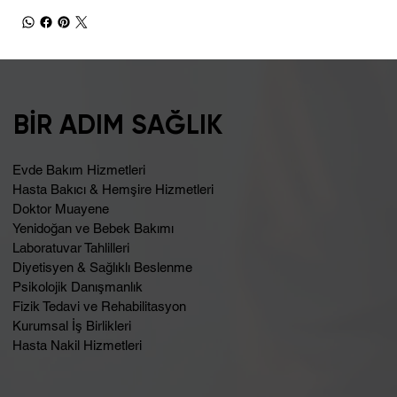
BİR ADIM SAĞLIK
Evde Bakım Hizmetleri
Hasta Bakıcı & Hemşire Hizmetleri
Doktor Muayene
Yenidoğan ve Bebek Bakımı
Laboratuvar Tahlilleri
Diyetisyen & Sağlıklı Beslenme
Psikolojik Danışmanlık
Fizik Tedavi ve Rehabilitasyon
Kurumsal İş Birlikleri
Hasta Nakil Hizmetleri