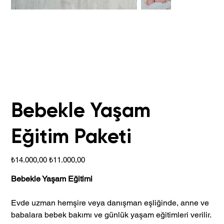
Bebekle Yaşam
Eğitim Paketi
Orijinal
İndirimli
₺14.000,00
₺11.000,00
fiyat
fiyat
Bebekle Yaşam Eğitimi
Evde uzman hemşire veya danışman eşliğinde, anne ve
babalara bebek bakımı ve günlük yaşam eğitimleri verilir.