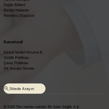
Sağlık Bülteni
Bizden Haberler
Randevu Oluşturun​
Kurumsal
Kişisel Verileri Koruma K.
Gizlilik Politikası
Çerez Politikası
Sık Sorulan Sorular
Sitede Arayın
© 2020 Tüm hakları saklıdır. Bir Adım Sağlık A.Ş.