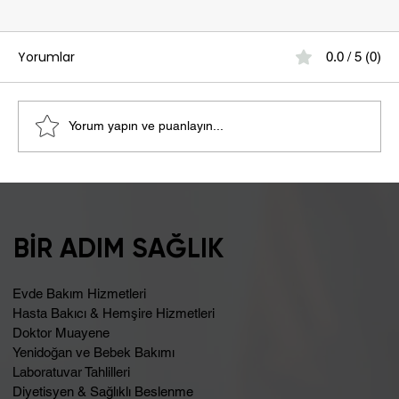
Yorumlar
0.0 / 5 (0)
Yorum yapın ve puanlayın...
Şişkinlik Sebebi Laktoz İntoleransı
Olabilir
BİR ADIM SAĞLIK
Evde Bakım Hizmetleri
Hasta Bakıcı & Hemşire Hizmetleri
Doktor Muayene
Yenidoğan ve Bebek Bakımı
Laboratuvar Tahlilleri
Diyetisyen & Sağlıklı Beslenme