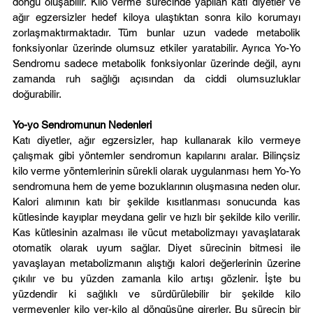
döngü oluşabilir. Kilo verme sürecinde yapılan katı diyetler ve 
ağır egzersizler hedef kiloya ulaştıktan sonra kilo korumayı 
zorlaşmaktırmaktadır. Tüm bunlar uzun vadede metabolik 
fonksiyonlar üzerinde olumsuz etkiler yaratabilir. Ayrıca Yo-Yo 
Sendromu sadece metabolik fonksiyonlar üzerinde değil, aynı 
zamanda ruh sağlığı açısından da ciddi olumsuzluklar 
doğurabilir.
Yo-yo Sendromunun Nedenleri
Katı diyetler, ağır egzersizler, hap kullanarak kilo vermeye 
çalışmak gibi yöntemler sendromun kapılarını aralar. Bilinçsiz 
kilo verme yöntemlerinin sürekli olarak uygulanması hem Yo-Yo 
sendromuna hem de yeme bozuklarının oluşmasına neden olur. 
Kalori alımının katı bir şekilde kısıtlanması sonucunda kas 
kütlesinde kayıplar meydana gelir ve hızlı bir şekilde kilo verilir. 
Kas kütlesinin azalması ile vücut metabolizmayı yavaşlatarak 
otomatik olarak uyum sağlar. Diyet sürecinin bitmesi ile 
yavaşlayan metabolizmanın alıştığı kalori değerlerinin üzerine 
çıkılır ve bu yüzden zamanla kilo artışı gözlenir. İşte bu 
yüzdendir ki sağlıklı ve sürdürülebilir bir şekilde kilo 
vermeyenler kilo ver-kilo al döngüsüne girerler. Bu sürecin bir 