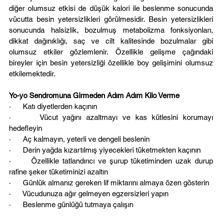
diğer olumsuz etkisi de düşük kalori ile beslenme sonucunda 
vücutta besin yetersizlikleri görülmesidir. Besin yetersizlikleri 
sonucunda halsizlik, bozulmuş metabolizma fonksiyonları, 
dikkat dağınıklığı, saç ve cilt kalitesinde bozulmalar gibi 
olumsuz etkiler gözlemlenir. Özellikle gelişme çağındaki 
bireyler için besin yetersizliği özellikle boy gelişimini olumsuz 
etkilemektedir.
Yo-yo Sendromuna Girmeden Adım Adım Kilo Verme
·      Katı diyetlerden kaçının
·      Vücut yağını azaltmayı ve kas kütlesini korumayı 
hedefleyin
·      Aç kalmayın, yeterli ve dengeli beslenin
·      Derin yağda kızartılmış yiyecekleri tüketmekten kaçının
·      Özellikle tatlandırıcı ve şurup tüketiminden uzak durup 
rafine şeker tüketiminizi azaltın
·      Günlük almanız gereken lif miktarını almaya özen gösterin
·      Vücudunuza ağır gelmeyen egzersizleri yapın
·      Beslenme günlüğü tutmaya çalışın