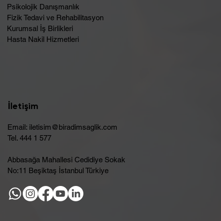
Psikolojik Danışmanlık
Fizik Tedavi ve Rehabilitasyon
Kurumsal İş Birlikleri
Hasta Nakil Hizmetleri
İletişim
Email:
iletisim@biradimsaglik.com
Tel. 444 1 577
Abbasağa Mahallesi Cedidiye Sokak
No:11 Beşiktaş İstanbul Türkiye