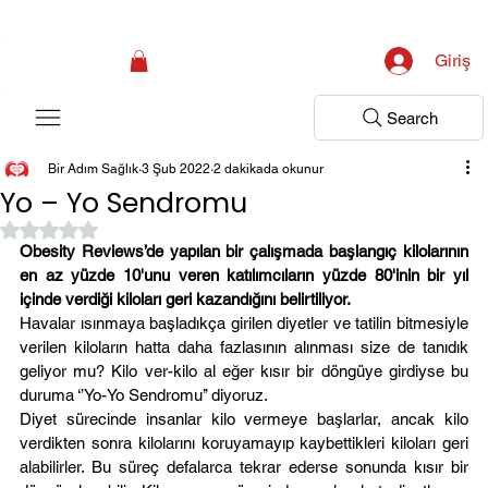
Kampanya; İlk Tanılama Ziyareti Ücretsiz ! Bir Adım Sağlık Sizi Dinlemeye 
Giriş
Search
Bir Adım Sağlık
3 Şub 2022
2 dakikada okunur
Yo – Yo Sendromu
5 üzerinden NaN yıldız
Obesity Reviews’de yapılan bir çalışmada başlangıç kilolarının 
en az yüzde 10'unu veren katılımcıların yüzde 80'inin bir yıl 
içinde verdiği kiloları geri kazandığını belirtiliyor.
Havalar ısınmaya başladıkça girilen diyetler ve tatilin bitmesiyle 
verilen kiloların hatta daha fazlasının alınması size de tanıdık 
geliyor mu? Kilo ver-kilo al eğer kısır bir döngüye girdiyse bu 
duruma ‘’Yo-Yo Sendromu’’ diyoruz.
Diyet sürecinde insanlar kilo vermeye başlarlar, ancak kilo 
verdikten sonra kilolarını koruyamayıp kaybettikleri kiloları geri 
alabilirler. Bu süreç defalarca tekrar ederse sonunda kısır bir 