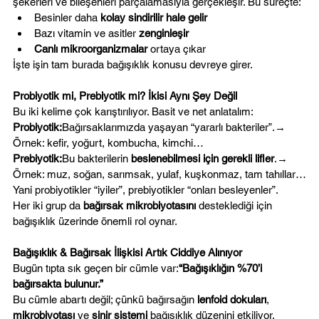
şekerleri ve bileşenleri parçalamasıyla gerçekleşir. Bu süreçte:
Besinler daha 
kolay sindirilir hale gelir
Bazı vitamin ve asitler 
zenginleşir
Canlı mikroorganizmalar
 ortaya çıkar
İşte işin tam burada bağışıklık konusu devreye girer.
Probiyotik mi, Prebiyotik mi? İkisi Aynı Şey Değil
Bu iki kelime çok karıştırılıyor. Basit ve net anlatalım:
Probiyotik:
Bağırsaklarımızda yaşayan “yararlı bakteriler”.→ 
Örnek: kefir, yoğurt, kombucha, kimchi…
Prebiyotik:
Bu bakterilerin 
beslenebilmesi için gerekli lifler
.→ 
Örnek: muz, soğan, sarımsak, yulaf, kuşkonmaz, tam tahıllar…
Yani probiyotikler “iyiler”, prebiyotikler “onları besleyenler”.
Her iki grup da 
bağırsak mikrobiyotasını
 desteklediği için 
bağışıklık üzerinde önemli rol oynar.
Bağışıklık & Bağırsak İlişkisi Artık Ciddiye Alınıyor
Bugün tıpta sık geçen bir cümle var:
“Bağışıklığın %70’i 
bağırsakta bulunur.”
Bu cümle abartı değil; çünkü bağırsağın 
lenfoid dokuları
, 
mikrobiyotası
 ve 
sinir sistemi
 bağışıklık düzenini etkiliyor.