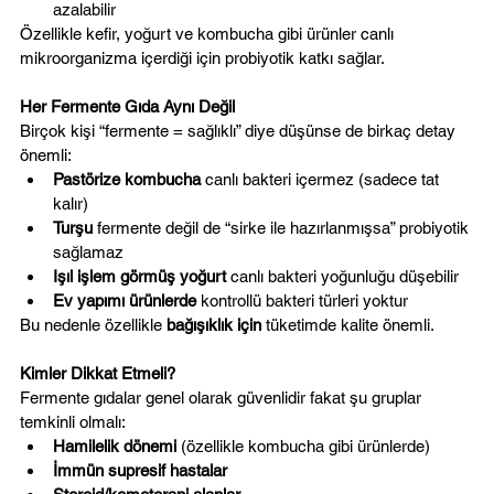
azalabilir
Özellikle kefir, yoğurt ve kombucha gibi ürünler canlı 
mikroorganizma içerdiği için probiyotik katkı sağlar.
Her Fermente Gıda Aynı Değil
Birçok kişi “fermente = sağlıklı” diye düşünse de birkaç detay 
önemli:
Pastörize kombucha
 canlı bakteri içermez (sadece tat 
kalır)
Turşu
 fermente değil de “sirke ile hazırlanmışsa” probiyotik 
sağlamaz
Işıl işlem görmüş yoğurt
 canlı bakteri yoğunluğu düşebilir
Ev yapımı ürünlerde
 kontrollü bakteri türleri yoktur
Bu nedenle özellikle 
bağışıklık için
 tüketimde kalite önemli.
Kimler Dikkat Etmeli?
Fermente gıdalar genel olarak güvenlidir fakat şu gruplar 
temkinli olmalı:
Hamilelik dönemi
 (özellikle kombucha gibi ürünlerde)
İmmün supresif hastalar