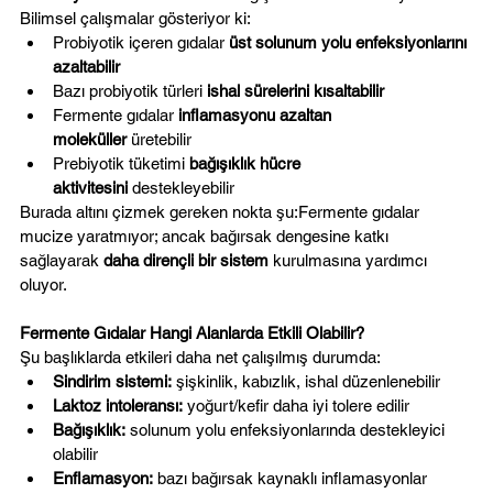
Bilimsel çalışmalar gösteriyor ki:
Probiyotik içeren gıdalar 
üst solunum yolu enfeksiyonlarını 
azaltabilir
Bazı probiyotik türleri 
ishal sürelerini kısaltabilir
Fermente gıdalar 
inflamasyonu azaltan 
moleküller
 üretebilir
Prebiyotik tüketimi 
bağışıklık hücre 
aktivitesini
 destekleyebilir
Burada altını çizmek gereken nokta şu:Fermente gıdalar 
mucize yaratmıyor; ancak bağırsak dengesine katkı 
sağlayarak 
daha dirençli bir sistem
 kurulmasına yardımcı 
oluyor.
Fermente Gıdalar Hangi Alanlarda Etkili Olabilir?
Şu başlıklarda etkileri daha net çalışılmış durumda:
Sindirim sistemi:
 şişkinlik, kabızlık, ishal düzenlenebilir
Laktoz intoleransı:
 yoğurt/kefir daha iyi tolere edilir
Bağışıklık:
 solunum yolu enfeksiyonlarında destekleyici 
olabilir
Enflamasyon:
 bazı bağırsak kaynaklı inflamasyonlar 