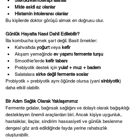
Steroid/kemoterapi alanlar
Mide asidi az olanlar
Histamin intoleransı olanlar
Bu kişilerde doktor görüşü almak en doğrusu olur.
Günlük Hayatta Nasıl Dahil Edilebilir?
İlla kombucha içmek şart değil. Basit örnekler:
Kahvaltıda 
yoğurt
 veya 
kefir
Akşam yemeğinde 
ev yapımı fermente turşu
Smoothie’lerde 
kefir tabanı
Prebiyotik destek için 
yulaf + muz + badem
Salatalara 
sirke değil fermente soslar
Probiyotik + prebiyotik aynı öğünde olursa (yani 
sinbiyotik
) 
daha etkili olabilir.
Bir Adım Sağlık Olarak Yaklaşımımız
Fermente gıdalar, bağırsak sağlığını ve dolaylı olarak bağışıklığı 
destekleyen önemli araçlardan biri. Ancak kişiye uygunluk, 
hastalıklar, ilaçlar, sindirim hassasiyeti ve günlük beslenme 
dengesi göz ardı edildiğinde fayda yerine rahatsızlık 
oluşturabilir.