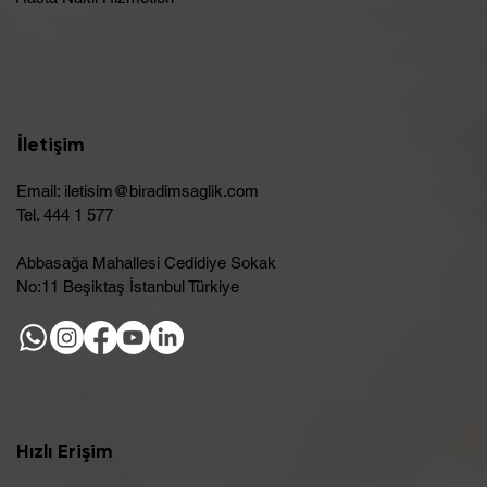
İletişim
Email:
iletisim@biradimsaglik.com
Tel. 444 1 577
Abbasağa Mahallesi Cedidiye Sokak
No:11 Beşiktaş İstanbul Türkiye
Hızlı Erişim