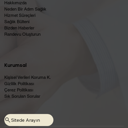
Hakkımızda
Neden Bir Adım Sağlık
Hizmet Süreçleri
Sağlık Bülteni
Bizden Haberler
Randevu Oluşturun​
Kurumsal
Kişisel Verileri Koruma K.
Gizlilik Politikası
Çerez Politikası
Sık Sorulan Sorular
Sitede Arayın