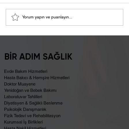
Yorum yapın ve puanlayın...
Şişkinlik Sebebi Laktoz İntoleransı
Olabilir
BİR ADIM SAĞLIK
Evde Bakım Hizmetleri
Hasta Bakıcı & Hemşire Hizmetleri
Doktor Muayene
Yenidoğan ve Bebek Bakımı
Laboratuvar Tahlilleri
Diyetisyen & Sağlıklı Beslenme
Psikolojik Danışmanlık
Fizik Tedavi ve Rehabilitasyon
Kurumsal İş Birlikleri
Hasta Nakil Hizmetleri