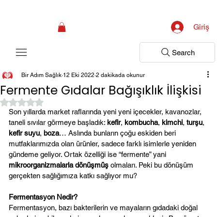
Kampanya; İlk Tanılama Ziyareti Ücretsiz ! Bir Adım Sağlık Sizi Dinlemeye 
Giriş
Search
Bir Adım Sağlık
12 Eki 2022
2 dakikada okunur
Fermente Gıdalar Bağışıklık İlişkisi
5 üzerinden NaN yıldız
Son yıllarda market raflarında yeni yeni içecekler, kavanozlar, 
taneli sıvılar görmeye başladık: 
kefir
, 
kombucha
, 
kimchi
, 
turşu
, 
kefir suyu
, 
boza
… Aslında bunların çoğu eskiden beri 
mutfaklarımızda olan ürünler, sadece farklı isimlerle yeniden 
gündeme geliyor. Ortak özelliği ise “fermente” yani 
mikroorganizmalarla dönüşmüş
 olmaları. Peki bu dönüşüm 
gerçekten sağlığımıza katkı sağlıyor mu?
Fermentasyon Nedir? 
Fermentasyon, bazı bakterilerin ve mayaların gıdadaki doğal 