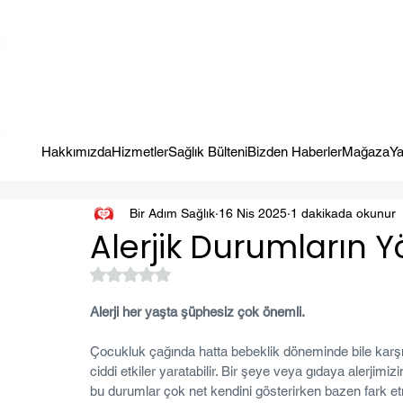
Kampanya; İlk Tanılama Ziyareti Ücretsiz ! Bir Adım Sağlık Sizi Dinle
Hakkımızda
Hizmetler
Sağlık Bülteni
Bizden Haberler
Mağaza
Ya
Bir Adım Sağlık
16 Nis 2025
1 dakikada okunur
Alerjik Durumların 
5 üzerinden NaN yıldız
Alerji her yaşta şüphesiz çok önemli.
Çocukluk çağında hatta bebeklik döneminde bile karşımı
ciddi etkiler yaratabilir. Bir şeye veya gıdaya alerji
bu durumlar çok net kendini gösterirken bazen fark e