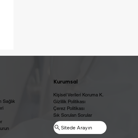
ç
Kurumsal
Kişisel Verileri Koruma K.
m Sağlık
Gizlilik Politikası
ri
Çerez Politikası
Sık Sorulan Sorular
er
Sitede Arayın
urun​