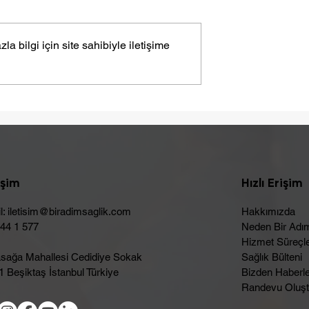
bilgi için site sahibiyle iletişime
Yaza Sağlıklı Bir Başlangı
ebebi Laktoz
Olabilir
işim
Hızlı Erişim
l:
iletisim@biradimsaglik.com
Hakkımızda
444 1 577
Neden Bir Adı
Hizmet Süreçle
sağa Mahallesi Cedidiye Sokak
Sağlık Bülteni
 Beşiktaş İstanbul Türkiye
Bizden Haberl
Randevu Oluşt