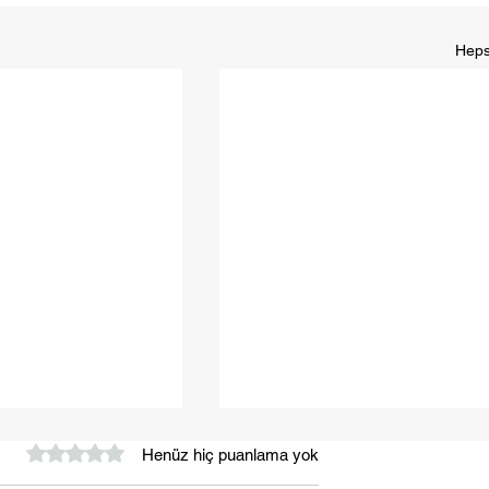
Heps
5 üzerinden 0 yıldız
Henüz hiç puanlama yok