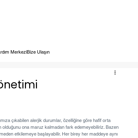
meye Hazır.
rdım Merkezi
Bize Ulaşın
Yönetimi
za çıkabilen alerjik durumlar, özelliğine göre hafif orta 
mizin olduğunu ona maruz kalmadan fark edemeyebiliriz. Bazen 
tmeden etkilemeye başlayabilir. Her birey her maddeye aynı 