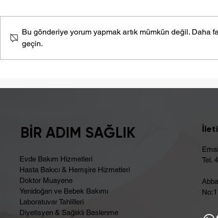
Bu gönderiye yorum yapmak artık mümkün değil. Daha fazla 
Sıcak Çarpması
geçin.
Şişkinlik S
İntoleransı 
İlet
BİR ADIM SAĞLIK
Emai
Evde Bakım Hizmetleri
Tel. 
Hasta Bakıcı & Hemşire Hizmetleri
Doktor Muayene
Abba
Yenidoğan ve Bebek Bakımı
No:11
Laboratuvar Tahlilleri
Diyetisyen & Sağlıklı Beslenme