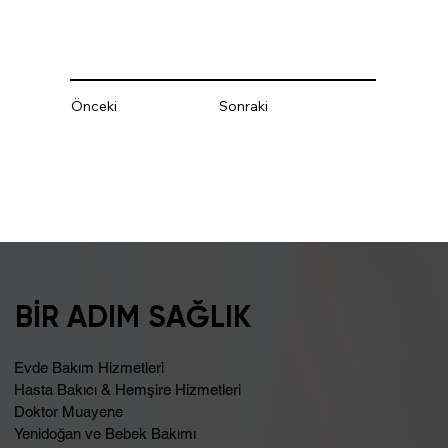
Önceki
Sonraki
BİR ADIM SAĞLIK
Evde Bakım Hizmetleri
Hasta Bakıcı & Hemşire Hizmetleri
Doktor Muayene
Yenidoğan ve Bebek Bakımı