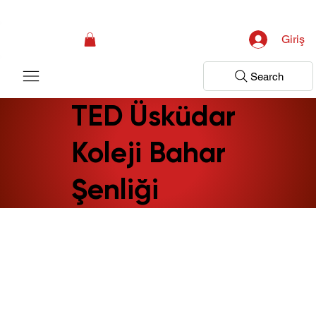
Kampanya; İlk Tanılama Ziyareti Ücretsiz ! Bir Adım Sağlık Sizi Dinlemeye 
Giriş
Search
TED Üsküdar
Koleji Bahar
Şenliği