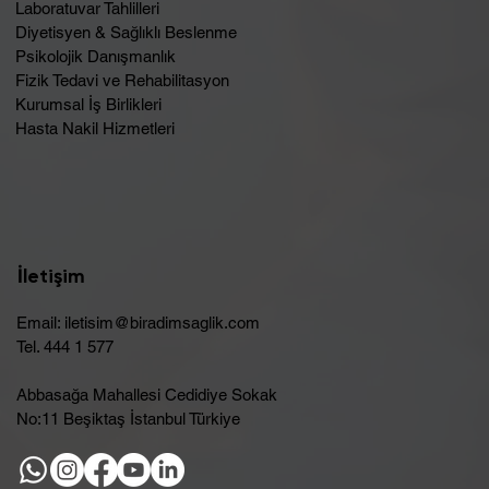
Laboratuvar Tahlilleri
Diyetisyen & Sağlıklı Beslenme
Psikolojik Danışmanlık
Fizik Tedavi ve Rehabilitasyon
Kurumsal İş Birlikleri
Hasta Nakil Hizmetleri
İletişim
Email:
iletisim@biradimsaglik.com
Tel. 444 1 577
Abbasağa Mahallesi Cedidiye Sokak
No:11 Beşiktaş İstanbul Türkiye