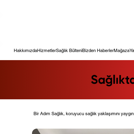
Kampanya; İlk Tanılama Ziyareti Ücretsiz ! Bir Adım Sağlık Sizi Dinle
Hakkımızda
Hizmetler
Sağlık Bülteni
Bizden Haberler
Mağaza
Ya
Sağlıkt
Bir Adım Sağlık, koruyucu sağlık yaklaşımını yaygınlaş