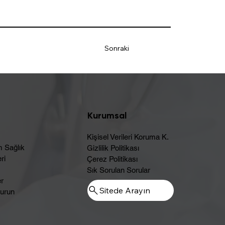
Sonraki
Kurumsal
Kişisel Verileri Koruma K.
m Sağlık
Gizlilik Politikası
ri
Çerez Politikası
Sık Sorulan Sorular
er
Sitede Arayın
urun​