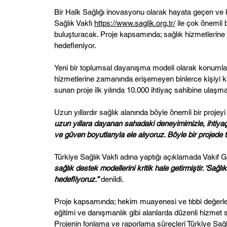
Bir Halk Sağlığı inovasyonu olarak hayata geçen ve
Sağlık Vakfı
https://www.saglik.org.tr/
ile çok önemli bi
buluşturacak. Proje kapsamında; sağlık hizmetlerine 
hedefleniyor.
Yeni bir toplumsal dayanışma modeli olarak konumlana
hizmetlerine zamanında erişemeyen binlerce kişiyi kaps
sunan proje ilk yılında 10.000 ihtiyaç sahibine ulaşma
Uzun yıllardır sağlık alanında böyle önemli bir proj
uzun yıllara dayanan sahadaki deneyimimizle, ihtiyaç s
ve güven boyutlarıyla ele alıyoruz. Böyle bir projede 
Türkiye Sağlık Vakfı adına yaptığı açıklamada Vakıf
sağlık destek modellerini kritik hale getirmiştir. ‘Sağ
hedefliyoruz.”
denildi.
Proje kapsamında; hekim muayenesi ve tıbbi değerlend
eğitimi ve danışmanlık gibi alanlarda düzenli hizmet 
Projenin fonlama ve raporlama süreçleri Türkiye Sağlı