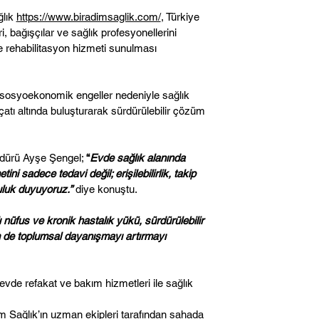
ğlık
https://www.biradimsaglik.com/
, Türkiye
ri, bağışçılar ve sağlık profesyonellerini
e rehabilitasyon hizmeti sunulması
ve sosyoekonomik engeller nedeniyle sağlık
çatı altında buluşturarak sürdürülebilir çözüm
Müdürü Ayşe Şengel;
“
Evde sağlık alanında
i sadece tedavi değil; erişilebilirlik, takip
luluk duyuyoruz.”
diye konuştu.
 nüfus ve kronik hastalık yükü, sürdürülebilir
hem de toplumsal dayanışmayı artırmayı
vde refakat ve bakım hizmetleri ile sağlık
ım Sağlık’ın uzman ekipleri tarafından sahada