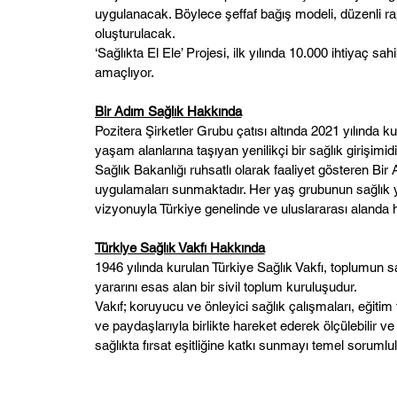
uygulanacak. Böylece şeffaf bağış modeli, düzenli rapo
oluşturulacak.
‘Sağlıkta El Ele’ Projesi, ilk yılında 10.000 ihtiyaç
amaçlıyor.
Bir Adım Sağlık Hakkında
Pozitera Şirketler Grubu çatısı altında 2021 yılında k
yaşam alanlarına taşıyan yenilikçi bir sağlık girişimidi
Sağlık Bakanlığı ruhsatlı olarak faaliyet gösteren Bi
uygulamaları sunmaktadır. Her yaş grubunun sağlık yo
vizyonuyla Türkiye genelinde ve uluslararası alanda
Türkiye Sağlık Vakfı Hakkında
1946 yılında kurulan Türkiye Sağlık Vakfı, toplumun s
yararını esas alan bir sivil toplum kuruluşudur.
Vakıf; koruyucu ve önleyici sağlık çalışmaları, eğitim 
ve paydaşlarıyla birlikte hareket ederek ölçülebilir ve
sağlıkta fırsat eşitliğine katkı sunmayı temel sorum