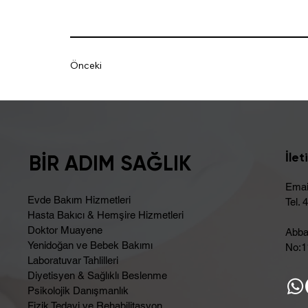
Önceki
İlet
BİR ADIM SAĞLIK
Emai
Evde Bakım Hizmetleri
Tel. 
Hasta Bakıcı & Hemşire Hizmetleri
Doktor Muayene
Abba
Yenidoğan ve Bebek Bakımı
No:11
Laboratuvar Tahlilleri
Diyetisyen & Sağlıklı Beslenme
Psikolojik Danışmanlık
Fizik Tedavi ve Rehabilitasyon