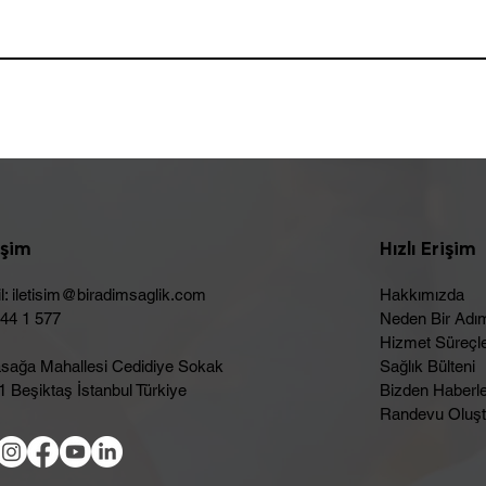
işim
Hızlı Erişim
l:
iletisim@biradimsaglik.com
Hakkımızda
444 1 577
Neden Bir Adı
Hizmet Süreçle
sağa Mahallesi Cedidiye Sokak
Sağlık Bülteni
 Beşiktaş İstanbul Türkiye
Bizden Haberl
Randevu Oluşt