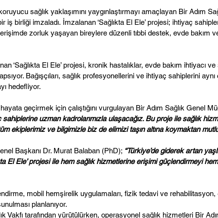
 koruyucu sağlık yaklaşımını yaygınlaştırmayı amaçlayan Bir Adım Sa
r iş birliği imzaladı.
İmzalanan ‘Sağlıkta El Ele’ projesi;
ihtiyaç sahiple
erişimde zorluk yaşayan bireylere düzenli tıbbi destek, evde bakım v
n ‘Sağlıkta El Ele’ projesi, kronik hastalıklar, evde bakım ihtiyacı 
ıyor. Bağışçıları, sağlık profesyonellerini ve ihtiyaç sahiplerini aynı 
yı hedefliyor.
eyi hayata geçirmek için çalıştığını vurgulayan Bir Adım Sağlık Genel 
ahiplerine uzman kadrolarımızla ulaşacağız. Bu proje ile sağlık hizmetin
tüm ekiplerimiz ve bilgimizle biz de elimizi taşın altına koymaktan mut
 Genel Başkanı Dr. Murat Balaban (PhD);
“Türkiye’de giderek artan yaşlı
lıkta El Ele’ projesi ile hem sağlık hizmetlerine erişimi güçlendirmeyi 
irme, mobil hemşirelik uygulamaları, fizik tedavi ve rehabilitasyon, e
sunulması planlanıyor.
k Vakfı tarafından yürütülürken, operasyonel sağlık hizmetleri Bir Ad