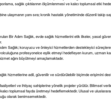
rlama, sağlık çıktılarının ölçümlenmesi ve kalıcı toplumsal etki hedefl
 sahibine ulaşmanın yanı sıra; kronik hastalık yönetiminde düzenli taki
urulan Bir Adım Sağlık, evde sağlık hizmetlerini etik ilkeler, yasal güve
r.
r Adım Sağlık; koruyucu ve önleyici hizmetlerden destekleyici süreçler
lculuğuna profesyonelce eşlik etmeyi hedefleyen kurum, uzman kadrosu
 hizmet ağını büyütmeyi amaçlamaktadır.
ağlık hizmetlerine adil, güvenilir ve sürdürülebilir biçimde erişimini 
faaliyetleri ve ihtiyaç sahiplerine yönelik projeler yürütür. Bilimsel v
 kalıcı toplumsal fayda üretmeyi hedeflemektedir. Ulusal ve uluslararası 
luluğu olarak benimsemektedir.