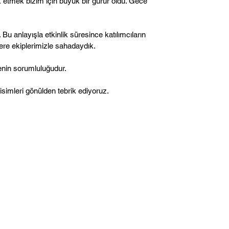
ik etmek bizim için büyük bir gurur oldu. Gece
 Bu anlayışla etkinlik süresince katılımcıların
re ekiplerimizle sahadaydık.
menin sorumluluğudur.
simleri gönülden tebrik ediyoruz.