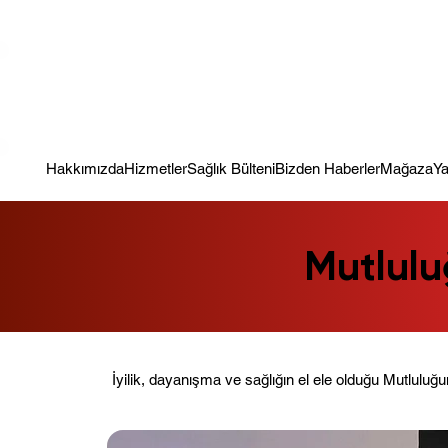
Kampanya; İlk Tanılama Ziyareti Ücretsiz ! Bir Adım Sağlık Sizi Dinle
Hakkımızda
Hizmetler
Sağlık Bülteni
Bizden Haberler
Mağaza
Ya
Mutlulu
İyilik, dayanışma ve sağlığın el ele olduğu Mutluluğu