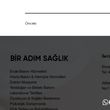
Önceki
İlet
BİR ADIM SAĞLIK
Emai
Evde Bakım Hizmetleri
Tel. 
Hasta Bakıcı & Hemşire Hizmetleri
Doktor Muayene
Abba
Yenidoğan ve Bebek Bakımı
No:11
Laboratuvar Tahlilleri
Diyetisyen & Sağlıklı Beslenme
Psikolojik Danışmanlık
Fizik Tedavi ve Rehabilitasyon