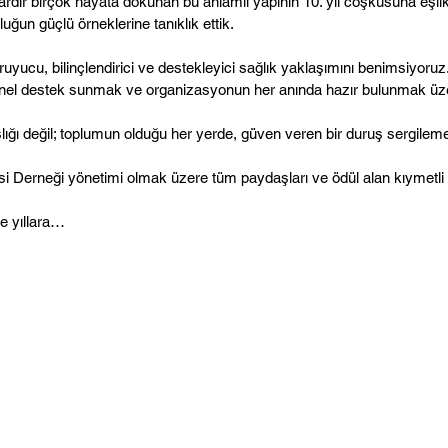
llardır birçok hayata dokunan bu anlamlı yapının 10. yıl coşkusuna eşl
n güçlü örneklerine tanıklık ettik.
ruyucu, bilinçlendirici ve destekleyici sağlık yaklaşımını benimsiyoruz.
yonel destek sunmak ve organizasyonun her anında hazır bulunmak üze
şlığı değil; toplumun olduğu her yerde, güven veren bir duruş sergile
Derneği yönetimi olmak üzere tüm paydaşları ve ödül alan kıymetli i
ce yıllara…