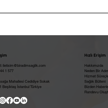
işim
Hızlı Erişim
l:
iletisim@biradimsaglik.com
Hakkımızda
444 1 577
Neden Bir Adı
Hizmet Süreçle
sağa Mahallesi Cedidiye Sokak
Sağlık Bülteni
 Beşiktaş İstanbul Türkiye
Bizden Haberl
Randevu Oluşt