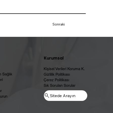
Sonraki
Kurumsal
Kişisel Verileri Koruma K.
m Sağlık
Gizlilik Politikası
ri
Çerez Politikası
Sık Sorulan Sorular
er
Sitede Arayın
urun​