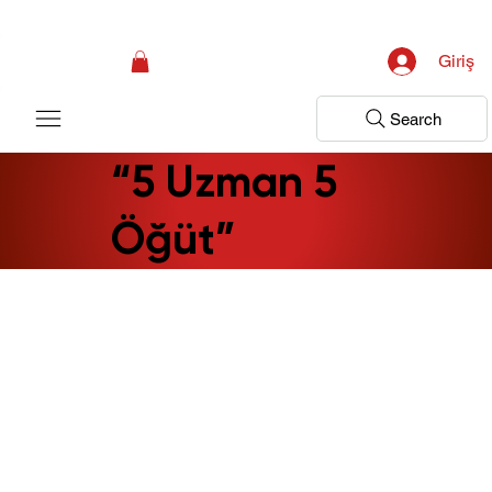
Kampanya; İlk Tanılama Ziyareti Ücretsiz ! Bir Adım Sağlık Sizi Dinlemeye 
Giriş
Search
“5 Uzman 5
Öğüt”