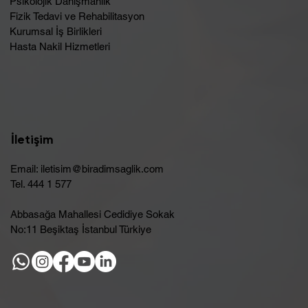
Psikolojik Danışmanlık
Fizik Tedavi ve Rehabilitasyon
Kurumsal İş Birlikleri
Hasta Nakil Hizmetleri
İletişim
Email:
iletisim@biradimsaglik.com
Tel. 444 1 577
Abbasağa Mahallesi Cedidiye Sokak
No:11 Beşiktaş İstanbul Türkiye