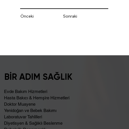
Önceki
Sonraki
BİR ADIM SAĞLIK
Evde Bakım Hizmetleri
Hasta Bakıcı & Hemşire Hizmetleri
Doktor Muayene
Yenidoğan ve Bebek Bakımı
Laboratuvar Tahlilleri
Diyetisyen & Sağlıklı Beslenme