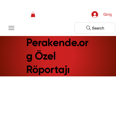
Kampanya; İlk Tanılama Ziyareti Ücretsiz ! Bir Adım Sağlık Sizi Dinlemeye 
Giriş
Search
Perakende.or
g Özel
Röportajı