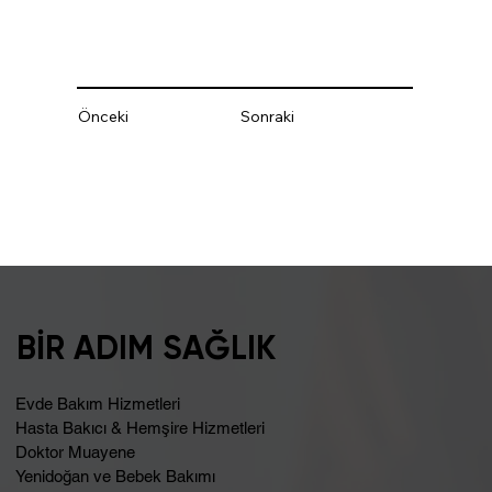
Önceki
Sonraki
BİR ADIM SAĞLIK
Evde Bakım Hizmetleri
Hasta Bakıcı & Hemşire Hizmetleri
Doktor Muayene
Yenidoğan ve Bebek Bakımı