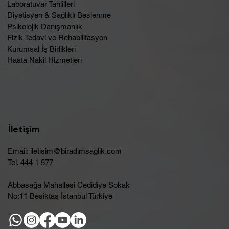
Laboratuvar Tahlilleri
Diyetisyen & Sağlıklı Beslenme
Psikolojik Danışmanlık
Fizik Tedavi ve Rehabilitasyon
Kurumsal İş Birlikleri
Hasta Nakil Hizmetleri
İletişim
Email:
iletisim@biradimsaglik.com
Tel. 444 1 577
Abbasağa Mahallesi Cedidiye Sokak
No:11 Beşiktaş İstanbul Türkiye