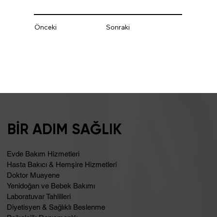
Önceki
Sonraki
BİR ADIM SAĞLIK
Evde Bakım Hizmetleri
Hasta Bakıcı & Hemşire Hizmetleri
Doktor Muayene
Yenidoğan ve Bebek Bakımı
Laboratuvar Tahlilleri
Diyetisyen & Sağlıklı Beslenme