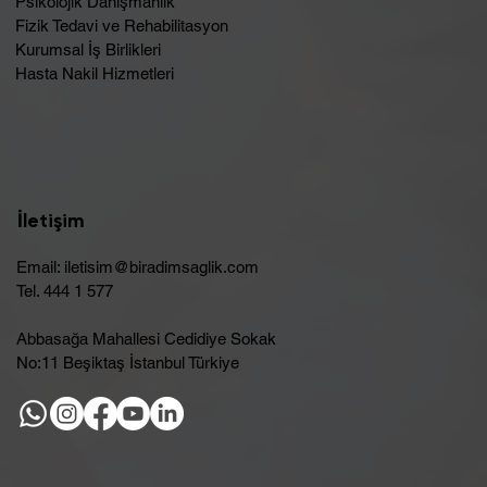
Psikolojik Danışmanlık
Fizik Tedavi ve Rehabilitasyon
Kurumsal İş Birlikleri
Hasta Nakil Hizmetleri
İletişim
Email:
iletisim@biradimsaglik.com
Tel. 444 1 577
Abbasağa Mahallesi Cedidiye Sokak
No:11 Beşiktaş İstanbul Türkiye