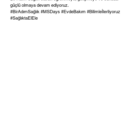
güçlü olmaya devam ediyoruz.
#BirAdımSağlık #MSDays #EvdeBakım #Bilimleİlerliyoruz
#SağlıktaElEle