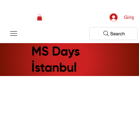
Kampanya; İlk Tanılama Ziyareti Ücretsiz ! Bir Adım Sağlık Sizi Dinlemeye 
Giriş
Search
MS Days
İstanbul