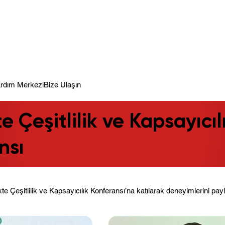
meye Hazır.
rdım Merkezi
Bize Ulaşın
te Çeşitlilik ve Kapsayıcıl
nsı
e Çeşitlilik ve Kapsayıcılık Konferansı’na katılarak deneyimlerini payl