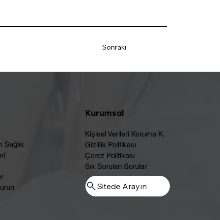
Sonraki
Kurumsal
Kişisel Verileri Koruma K.
m Sağlık
Gizlilik Politikası
ri
Çerez Politikası
Sık Sorulan Sorular
er
Sitede Arayın
urun​