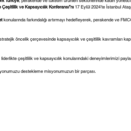
k Türkiye
, perakende ve tüketim ürünleri sektörlerinde kadın yönetic
e Çeşitlilik ve Kapsayıcılık Konferansı”nı
17 Eylül 2024’te İstanbul Ataşe
et
konularında farkındalığı artırmayı hedefleyerek, perakende ve FMC
 stratejik öncelik çerçevesinde kapsayıcılık ve çeşitlilik kavramları ka
, liderlikte çeşitlilik ve kapsayıcılık konularındaki deneyimlerimizi pa
k vizyonumuzu destekleme misyonumuzun bir parçası.