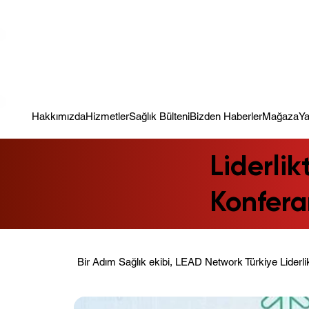
Kampanya; İlk Tanılama Ziyareti Ücretsiz ! Bir Adım Sağlık Sizi Dinle
Hakkımızda
Hizmetler
Sağlık Bülteni
Bizden Haberler
Mağaza
Ya
Liderlik
Konfera
Bir Adım Sağlık ekibi, LEAD Network Türkiye Liderlikt