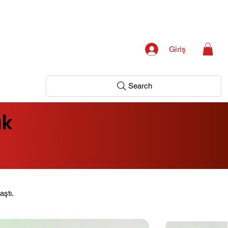
Giriş
Search
ık
aştı.