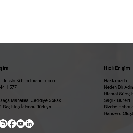
işim
Hızlı Erişim
l:
iletisim@biradimsaglik.com
Hakkımızda
444 1 577
Neden Bir Adı
Hizmet Süreçle
sağa Mahallesi Cedidiye Sokak
Sağlık Bülteni
 Beşiktaş İstanbul Türkiye
Bizden Haberl
Randevu Oluşt