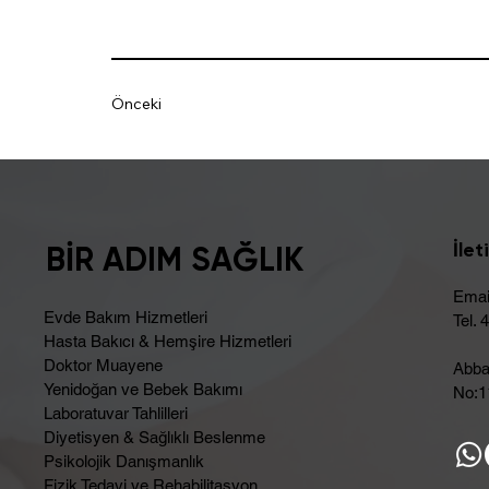
Önceki
İlet
BİR ADIM SAĞLIK
Emai
Evde Bakım Hizmetleri
Tel. 
Hasta Bakıcı & Hemşire Hizmetleri
Doktor Muayene
Abba
Yenidoğan ve Bebek Bakımı
No:11
Laboratuvar Tahlilleri
Diyetisyen & Sağlıklı Beslenme
Psikolojik Danışmanlık
Fizik Tedavi ve Rehabilitasyon