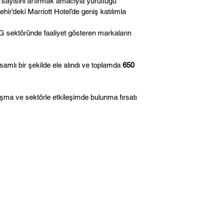
i sayısını artırmak amacıyla yürüttüğü
hir’deki Marriott Hotel’de geniş katılımla
G sektöründe faaliyet gösteren markaların
psamlı bir şekilde ele alındı ve toplamda
650
ylaşma ve sektörle etkileşimde bulunma fırsatı