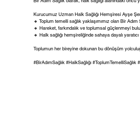
Bir Adım Sağlık olarak, halk sağlığı alanındaki öncü 
Kurucumuz Uzman Halk Sağlığı Hemşiresi Ayşe Şen
🔸 Toplum temelli sağlık yaklaşımımız olan Bir Adım
🔸 Hareket, farkındalık ve toplumsal güçlenmeyi bul
🔸 Halk sağlığı hemşireliğinde sahaya dayalı yaratıcı 
Toplumun her bireyine dokunan bu dönüşüm yolculuğund
#BirAdımSağlık #HalkSağlığı #ToplumTemelliSağlık #