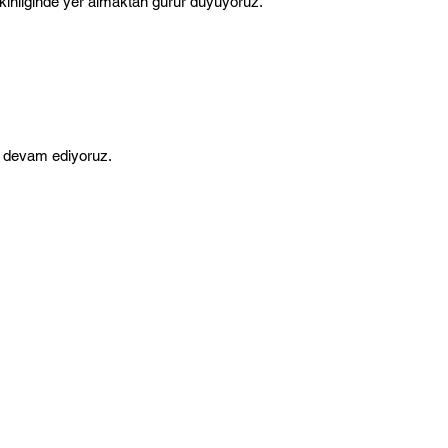
tkinliğinde yer almaktan gurur duyuyoruz.
ya devam ediyoruz.