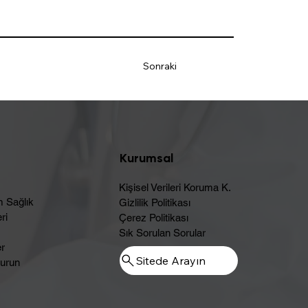
Sonraki
Kurumsal
Kişisel Verileri Koruma K.
m Sağlık
Gizlilik Politikası
ri
Çerez Politikası
Sık Sorulan Sorular
er
Sitede Arayın
urun​