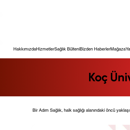
Kampanya; İlk Tanılama Ziyareti Ücretsiz ! Bir Adım Sağlık Sizi Dinle
Hakkımızda
Hizmetler
Sağlık Bülteni
Bizden Haberler
Mağaza
Ya
Koç Üniv
Bir Adım Sağlık, halk sağlığı alanındaki öncü yaklaşı