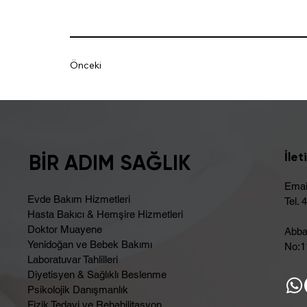
Önceki
İlet
BİR ADIM SAĞLIK
Emai
Evde Bakım Hizmetleri
Tel. 
Hasta Bakıcı & Hemşire Hizmetleri
Doktor Muayene
Abba
Yenidoğan ve Bebek Bakımı
No:11
Laboratuvar Tahlilleri
Diyetisyen & Sağlıklı Beslenme
Psikolojik Danışmanlık
Fizik Tedavi ve Rehabilitasyon