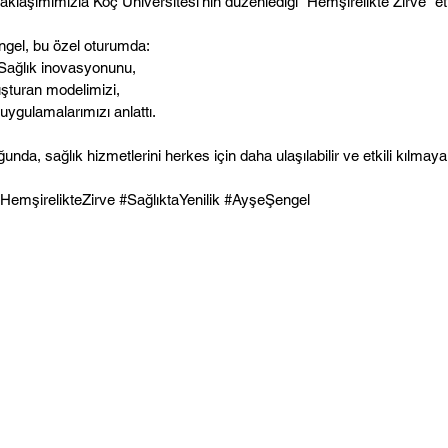
yaklaşımımızla Koç Üniversitesi'nin düzenlediği "Hemşirelikte Zirve" e
gel, bu özel oturumda:
 Sağlık inovasyonunu,
uşturan modelimizi,
uygulamalarımızı anlattı.
a, sağlık hizmetlerini herkes için daha ulaşılabilir ve etkili kılma
HemşirelikteZirve #SağlıktaYenilik #AyşeŞengel