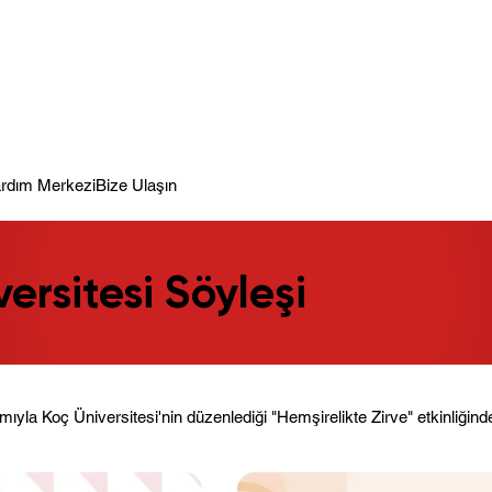
meye Hazır.
rdım Merkezi
Bize Ulaşın
ersitesi Söyleşi
mıyla Koç Üniversitesi'nin düzenlediği "Hemşirelikte Zirve" etkinliğinde