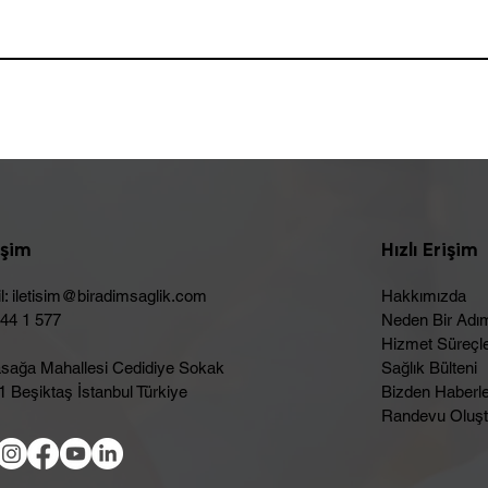
işim
Hızlı Erişim
l:
iletisim@biradimsaglik.com
Hakkımızda
444 1 577
Neden Bir Adı
Hizmet Süreçle
sağa Mahallesi Cedidiye Sokak
Sağlık Bülteni
 Beşiktaş İstanbul Türkiye
Bizden Haberl
Randevu Oluşt