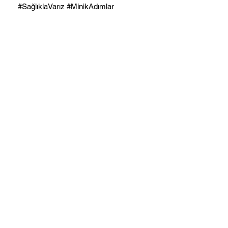
#SağlıklaVarız #MinikAdımlar