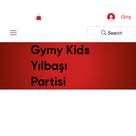
Kampanya; İlk Tanılama Ziyareti Ücretsiz ! Bir Adım Sağlık Sizi Dinlemeye 
Giriş
Search
Gymy Kids
Yılbaşı
Partisi