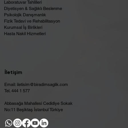
Laboratuvar Tahlilleri
Diyetisyen & Sağlıklı Beslenme
Psikolojik Danışmanlık
Fizik Tedavi ve Rehabilitasyon
Kurumsal İş Birlikleri
Hasta Nakil Hizmetleri
İletişim
Email:
iletisim@biradimsaglik.com
Tel. 444 1 577
Abbasağa Mahallesi Cedidiye Sokak
No:11 Beşiktaş İstanbul Türkiye