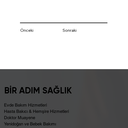
Önceki
Sonraki
BİR ADIM SAĞLIK
Evde Bakım Hizmetleri
Hasta Bakıcı & Hemşire Hizmetleri
Doktor Muayene
Yenidoğan ve Bebek Bakımı