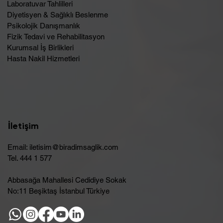
Laboratuvar Tahlilleri
Diyetisyen & Sağlıklı Beslenme
Psikolojik Danışmanlık
Fizik Tedavi ve Rehabilitasyon
Kurumsal İş Birlikleri
Hasta Nakil Hizmetleri
İletişim
Email:
iletisim@biradimsaglik.com
Tel. 444 1 577
Abbasağa Mahallesi Cedidiye Sokak
No:11 Beşiktaş İstanbul Türkiye