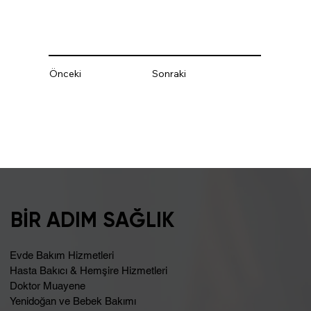
Önceki
Sonraki
BİR ADIM SAĞLIK
Evde Bakım Hizmetleri
Hasta Bakıcı & Hemşire Hizmetleri
Doktor Muayene
Yenidoğan ve Bebek Bakımı