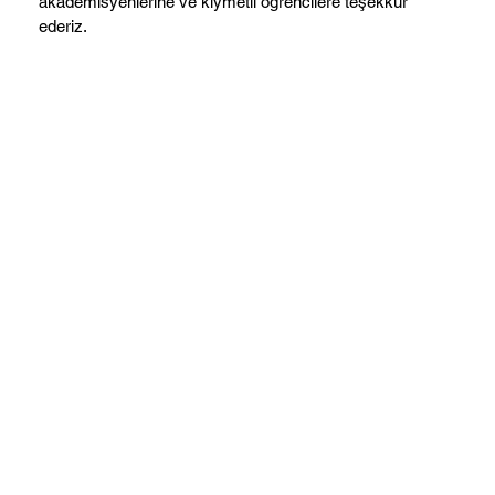
akademisyenlerine ve kıymetli öğrencilere teşekkür
ederiz.