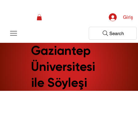
Kampanya; İlk Tanılama Ziyareti Ücretsiz ! Bir Adım Sağlık Sizi Dinlemeye 
Giriş
Search
Gaziantep
Üniversitesi
ile Söyleşi