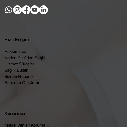
Hızlı Erişim
Hakkımızda
Neden Bir Adım Sağlık
Hizmet Süreçleri
Sağlık Bülteni
Bizden Haberler
Randevu Oluşturun​
Kurumsal
Kişisel Verileri Koruma K.