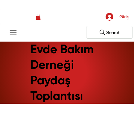
Kampanya; İlk Tanılama Ziyareti Ücretsiz ! Bir Adım Sağlık Sizi Dinlemeye 
Giriş
Search
Evde Bakım
Derneği
Paydaş
Toplantısı