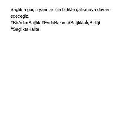
Sağlıkta güçlü yarınlar için birlikte çalışmaya devam
edeceğiz.
#BirAdımSağlık #EvdeBakım #SağlıktaİşBirliği
#SağlıktaKalite