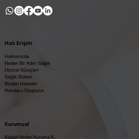
Hızlı Erişim
Hakkımızda
Neden Bir Adım Sağlık
Hizmet Süreçleri
Sağlık Bülteni
Bizden Haberler
Randevu Oluşturun​
Kurumsal
Kişisel Verileri Koruma K.