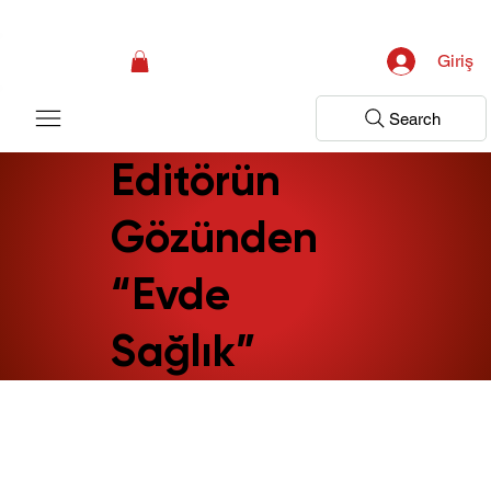
Kampanya; İlk Tanılama Ziyareti Ücretsiz ! Bir Adım Sağlık Sizi Dinlemeye 
Giriş
Search
Editörün
Gözünden
“Evde
Sağlık”