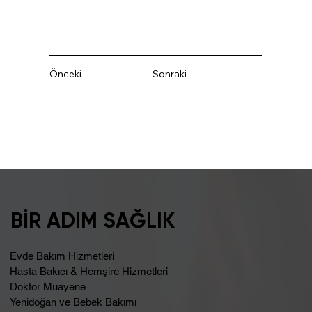
Önceki
Sonraki
BİR ADIM SAĞLIK
Evde Bakım Hizmetleri
Hasta Bakıcı & Hemşire Hizmetleri
Doktor Muayene
Yenidoğan ve Bebek Bakımı