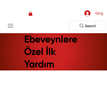
Kampanya; İlk Tanılama Ziyareti Ücretsiz ! Bir Adım Sağlık Sizi Dinlemeye 
Giriş
Search
Ebeveynlere
Özel İlk
Yardım