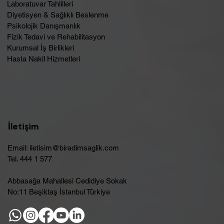
Laboratuvar Tahlilleri
Diyetisyen & Sağlıklı Beslenme
Psikolojik Danışmanlık
Fizik Tedavi ve Rehabilitasyon
Kurumsal İş Birlikleri
Hasta Nakil Hizmetleri
İletişim
Email:
iletisim@biradimsaglik.com
Tel. 444 1 577
Abbasağa Mahallesi Cedidiye Sokak
No:11 Beşiktaş İstanbul Türkiye