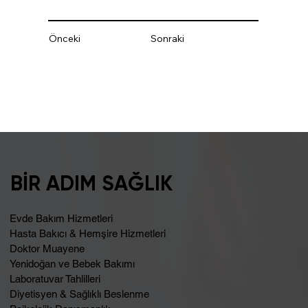
Önceki
Sonraki
BİR ADIM SAĞLIK
Evde Bakım Hizmetleri
Hasta Bakıcı & Hemşire Hizmetleri
Doktor Muayene
Yenidoğan ve Bebek Bakımı
Laboratuvar Tahlilleri
Diyetisyen & Sağlıklı Beslenme