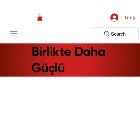
Kampanya; İlk Tanılama Ziyareti Ücretsiz ! Bir Adım Sağlık Sizi Dinlemeye 
Giriş
Search
Birlikte Daha
Güçlü