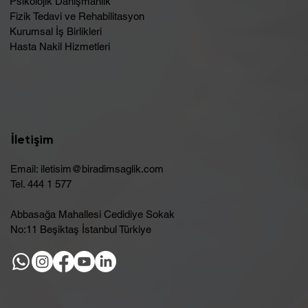
Psikolojik Danışmanlık
Fizik Tedavi ve Rehabilitasyon
Kurumsal İş Birlikleri
Hasta Nakil Hizmetleri
İletişim
Email:
iletisim@biradimsaglik.com
Tel. 444 1 577
Abbasağa Mahallesi Cedidiye Sokak
No:11 Beşiktaş İstanbul Türkiye