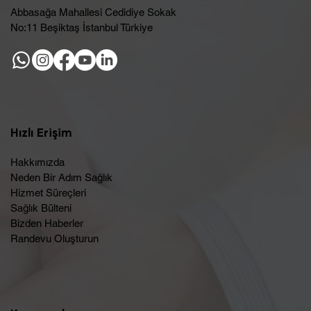
Abbasağa Mahallesi Cedidiye Sokak
No:11 Beşiktaş İstanbul Türkiye
Hızlı Erişim
Hakkımızda
Neden Bir Adım Sağlık
Hizmet Süreçleri
Sağlık Bülteni
Bizden Haberler
Randevu Oluşturun​