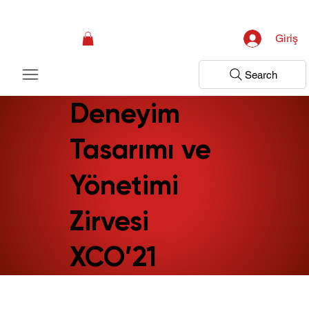
Kampanya; İlk Tanılama Ziyareti Ücretsiz ! Bir Adım Sağlık Sizi Dinlemeye 
Giriş
Search
Deneyim
Tasarımı ve
Yönetimi
Zirvesi
XCO’21