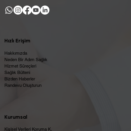
Hızlı Erişim
Hakkımızda
Neden Bir Adım Sağlık
Hizmet Süreçleri
Sağlık Bülteni
Bizden Haberler
Randevu Oluşturun​
Kurumsal
Kişisel Verileri Koruma K.