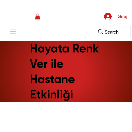
Kampanya; İlk Tanılama Ziyareti Ücretsiz ! Bir Adım Sağlık Sizi Dinlemeye 
Giriş
Search
Hayata Renk
Ver ile
Hastane
Etkinliği