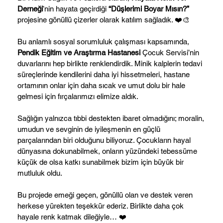
Derneği
’nin hayata geçirdiği
“Düşlerimi Boyar Mısın?”
projesine gönüllü çizerler olarak katılım sağladık. ❤️🎨
Bu anlamlı sosyal sorumluluk çalışması kapsamında,
Pendik Eğitim ve Araştırma Hastanesi
Çocuk Servisi’nin
duvarlarını hep birlikte renklendirdik. Minik kalplerin tedavi
süreçlerinde kendilerini daha iyi hissetmeleri, hastane
ortamının onlar için daha sıcak ve umut dolu bir hale
gelmesi için fırçalarımızı elimize aldık.
Sağlığın yalnızca tıbbi destekten ibaret olmadığını; moralin,
umudun ve sevginin de iyileşmenin en güçlü
parçalarından biri olduğunu biliyoruz. Çocukların hayal
dünyasına dokunabilmek, onların yüzündeki tebessüme
küçük de olsa katkı sunabilmek bizim için büyük bir
mutluluk oldu.
Bu projede emeği geçen, gönüllü olan ve destek veren
herkese yürekten teşekkür ederiz. Birlikte daha çok
hayale renk katmak dileğiyle… ❤️