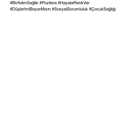
#BirAdımSağlık #Pozitera #HayataRenkVer
#DüşlerimiBoyarMısın #SosyalSorumluluk #ÇocukSağlığı