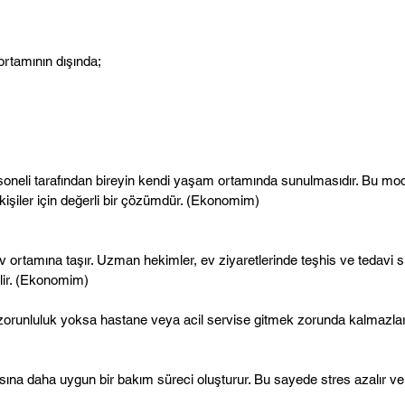
ortamının dışında;
soneli tarafından bireyin kendi yaşam ortamında sunulmasıdır. Bu model, 
şiler için değerli bir çözümdür. (
Ekonomim
)
v ortamına taşır. Uzman hekimler, ev ziyaretlerinde teşhis ve tedavi sü
r. (
Ekonomim
)
ir zorunluluk yoksa hastane veya acil servise gitmek zorunda kalmazlar
ntısına daha uygun bir bakım süreci oluşturur. Bu sayede stres azalır 