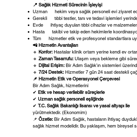
📍 Sağlık Hizmeti Sürecinin İşleyişi
Uzman hekim veya sağlık personeli evi ziyaret ede
Gerekli tıbbi testler, tanı ve tedavi işlemleri yerin
Evde ihtiyaç duyulan tıbbi cihazlar ve malzemeler t
Hasta takibi ve takip eden hekimlerle koordinasyon
Tüm hizmetler etik ve profesyonel standartlara uygu
📲 Hizmetin Avantajları
🔹
Konfor:
Hastalar klinik ortam yerine kendi ev ortam
🔹
Zaman Tasarrufu:
Ulaşım veya bekleme gibi süreç
🔹
Dijital Erişim:
Bir Adım Sağlık’ın sistemleri üzerind
🔹
7/24 Destek:
Hizmetler 7 gün 24 saat destekli çağrı
📌 Hizmetin Etik ve Operasyonel Çerçevesi
Bir Adım Sağlık, hizmetlerini
✔
Etik ve hesap verilebilir süreçlerle
✔
Uzman sağlık personeli eşliğinde
✔
T.C. Sağlık Bakanlığı lisansı ve yasal altyapı ile
yürütmektedir. (
Ekonomim
)
📌
Özetle:
Bir Adım Sağlık, hastaların ihtiyaç duydukl
sağlık hizmet modelidir. Bu yaklaşım, hem bireysel sa