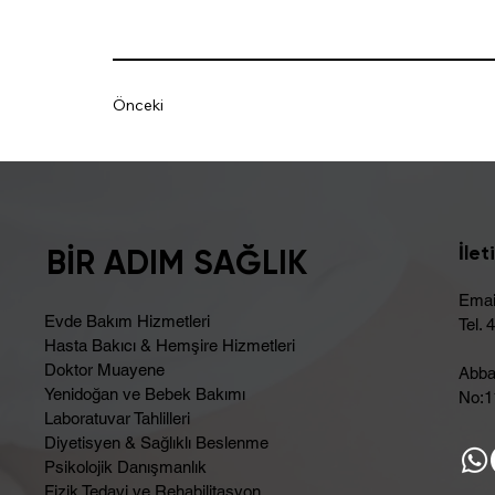
Önceki
İlet
BİR ADIM SAĞLIK
Emai
Evde Bakım Hizmetleri
Tel. 
Hasta Bakıcı & Hemşire Hizmetleri
Doktor Muayene
Abba
Yenidoğan ve Bebek Bakımı
No:11
Laboratuvar Tahlilleri
Diyetisyen & Sağlıklı Beslenme
Psikolojik Danışmanlık
Fizik Tedavi ve Rehabilitasyon