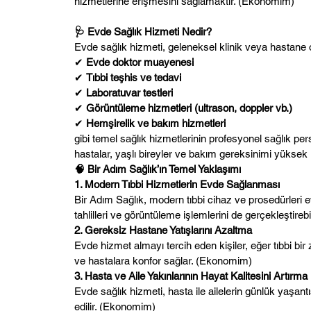
hizmetlerine erişmesini sağlamaktır. (
Ekonomim
)
🩺 Evde Sağlık Hizmeti Nedir?
Evde sağlık hizmeti, geleneksel klinik veya hastane 
✔
Evde doktor muayenesi
✔
Tıbbi teşhis ve tedavi
✔
Laboratuvar testleri
✔
Görüntüleme hizmetleri (ultrason, doppler vb.)
✔
Hemşirelik ve bakım hizmetleri
gibi temel sağlık hizmetlerinin profesyonel sağlık per
hastalar, yaşlı bireyler ve bakım gereksinimi yüksek ki
🧠 Bir Adım Sağlık’ın Temel Yaklaşımı
1. Modern Tıbbi Hizmetlerin Evde Sağlanması
Bir Adım Sağlık, modern tıbbi cihaz ve prosedürleri e
tahlilleri ve görüntüleme işlemlerini de gerçekleştirebili
2. Gereksiz Hastane Yatışlarını Azaltma
Evde hizmet almayı tercih eden kişiler, eğer tıbbi b
ve hastalara konfor sağlar. (
Ekonomim
)
3. Hasta ve Aile Yakınlarının Hayat Kalitesini Artırma
Evde sağlık hizmeti, hasta ile ailelerin günlük yaşa
edilir. (
Ekonomim
)