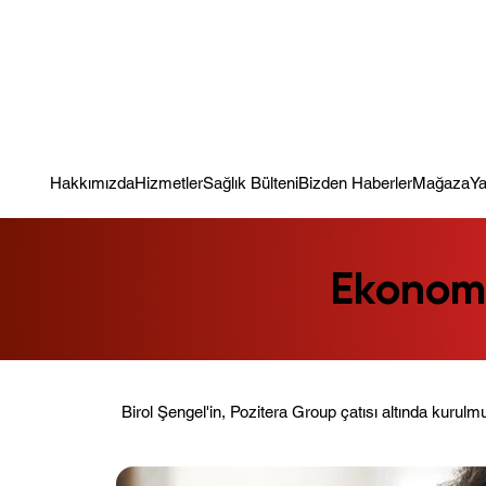
Kampanya; İlk Tanılama Ziyareti Ücretsiz ! Bir Adım Sağlık Sizi Dinle
Hakkımızda
Hizmetler
Sağlık Bülteni
Bizden Haberler
Mağaza
Ya
Ekonomi
Birol Şengel'in, Pozitera Group çatısı altında kurulm