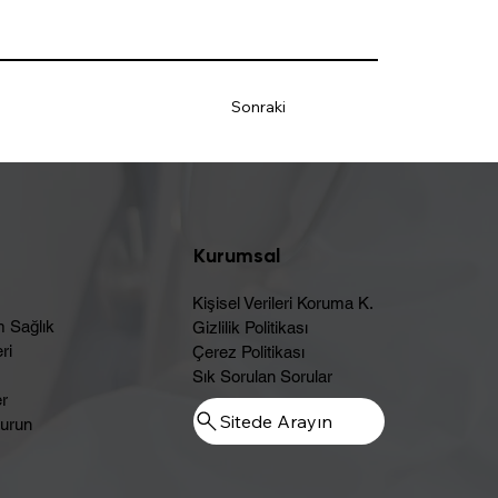
Sonraki
Kurumsal
Kişisel Verileri Koruma K.
m Sağlık
Gizlilik Politikası
ri
Çerez Politikası
Sık Sorulan Sorular
er
Sitede Arayın
urun​