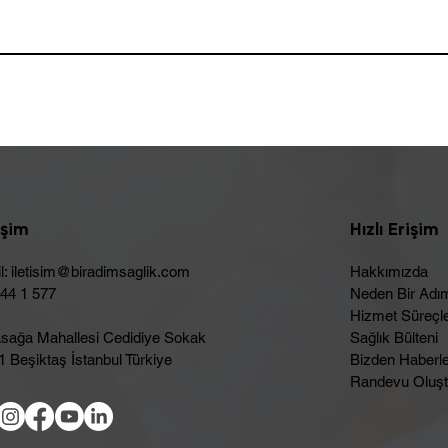
işim
Hızlı Erişim
l:
iletisim@biradimsaglik.com
Hakkımızda
444 1 577
Neden Bir Adı
Hizmet Süreçle
sağa Mahallesi Cedidiye Sokak
Sağlık Bülteni
 Beşiktaş İstanbul Türkiye
Bizden Haberl
Randevu Oluşt