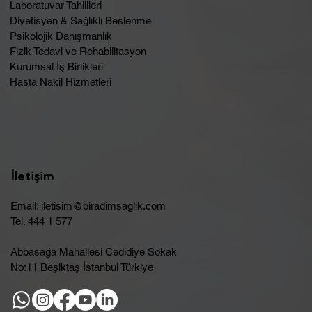
Laboratuvar Tahlilleri
Diyetisyen & Sağlıklı Beslenme
Psikolojik Danışmanlık
Fizik Tedavi ve Rehabilitasyon
Kurumsal İş Birlikleri
Hasta Nakil Hizmetleri
İletişim
Email:
iletisim@biradimsaglik.com
Tel. 444 1 577
Abbasağa Mahallesi Cedidiye Sokak
No:11 Beşiktaş İstanbul Türkiye