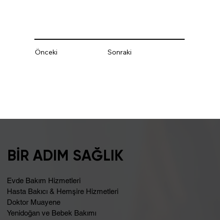
Önceki
Sonraki
BİR ADIM SAĞLIK
Evde Bakım Hizmetleri
Hasta Bakıcı & Hemşire Hizmetleri
Doktor Muayene
Yenidoğan ve Bebek Bakımı