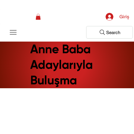
Kampanya; İlk Tanılama Ziyareti Ücretsiz ! Bir Adım Sağlık Sizi Dinlemeye 
Giriş
Search
Anne Baba
Adaylarıyla
Buluşma