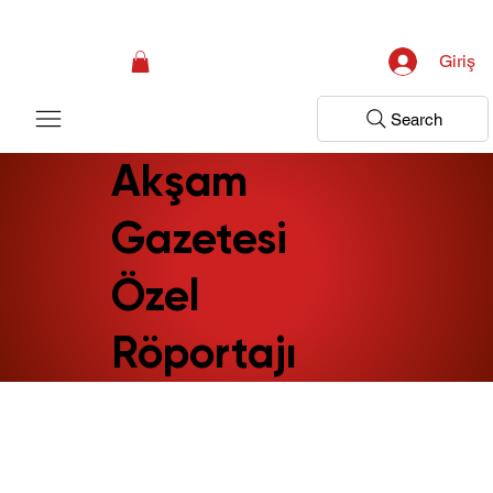
Kampanya; İlk Tanılama Ziyareti Ücretsiz ! Bir Adım Sağlık Sizi Dinlemeye 
Giriş
Search
Akşam
Gazetesi
Özel
Röportajı