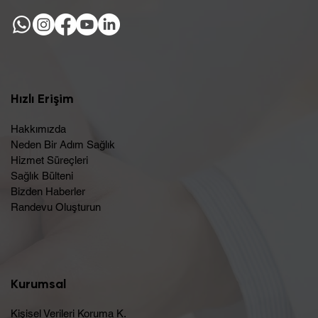
Hızlı Erişim
Hakkımızda
Neden Bir Adım Sağlık
Hizmet Süreçleri
Sağlık Bülteni
Bizden Haberler
Randevu Oluşturun​
Kurumsal
Kişisel Verileri Koruma K.