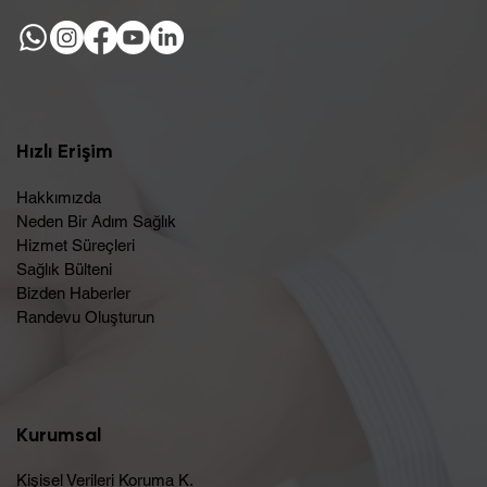
Hızlı Erişim
Hakkımızda
Neden Bir Adım Sağlık
Hizmet Süreçleri
Sağlık Bülteni
Bizden Haberler
Randevu Oluşturun​
Kurumsal
Kişisel Verileri Koruma K.