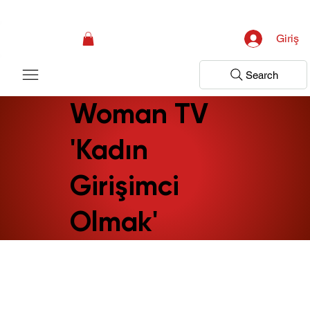
Kampanya; İlk Tanılama Ziyareti Ücretsiz ! Bir Adım Sağlık Sizi Dinlemeye 
Giriş
Search
Woman TV
'Kadın
Girişimci
Olmak'