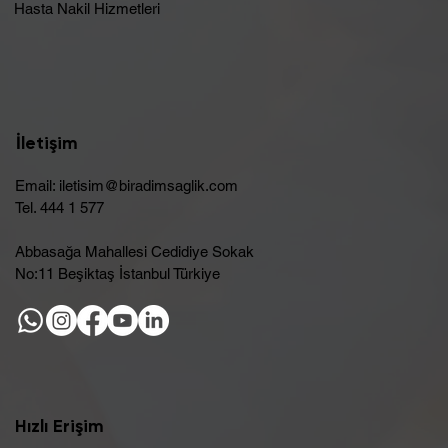
Hasta Nakil Hizmetleri
İletişim
Email:
iletisim@biradimsaglik.com
Tel. 444 1 577
Abbasağa Mahallesi Cedidiye Sokak
No:11 Beşiktaş İstanbul Türkiye
Hızlı Erişim