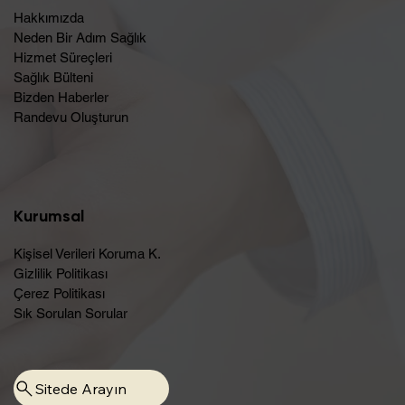
Hakkımızda
Neden Bir Adım Sağlık
Hizmet Süreçleri
Sağlık Bülteni
Bizden Haberler
Randevu Oluşturun​
Kurumsal
Kişisel Verileri Koruma K.
Gizlilik Politikası
Çerez Politikası
Sık Sorulan Sorular
Sitede Arayın