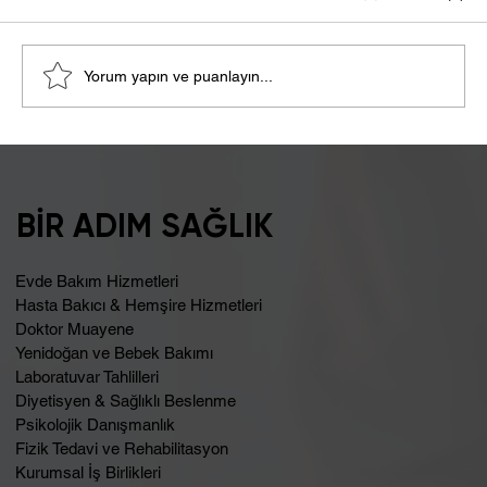
Yorum yapın ve puanlayın...
Şişkinlik Sebebi Laktoz İntoleransı
Olabilir
BİR ADIM SAĞLIK
Evde Bakım Hizmetleri
Hasta Bakıcı & Hemşire Hizmetleri
Doktor Muayene
Yenidoğan ve Bebek Bakımı
Laboratuvar Tahlilleri
Diyetisyen & Sağlıklı Beslenme
Psikolojik Danışmanlık
Fizik Tedavi ve Rehabilitasyon
Kurumsal İş Birlikleri