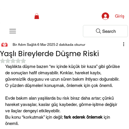
Kampanya; İlk Tanılama Ziyareti Ücretsiz ! Bir Adım Sağlık Sizi Dinlemeye 
Giriş
Search
Bir Adım Sağlık
6 Mar 2025
2 dakikada okunur
Yaşlı Bireylerde Düşme Riski
5 üzerinden NaN yıldız
Yaşlılıkta düşme bazen “ev içinde küçük bir kaza” gibi görülse 
de sonuçları hafif olmayabilir. Kırıklar, hareket kaybı, 
güvensizlik duygusu ve uzun süren bakım ihtiyacı doğurabilir. 
O yüzden düşmeleri konuşmak, önlemek için çok önemli.
Evde bakım alan yaşlılarda bu risk biraz daha artar; çünkü 
hareket yavaşlar, kaslar güç kaybeder, görme-işitme değişir 
ve ilaçlar dengeyi etkileyebilir.
Bu konu “korkutmak” için değil; 
fark ederek önlemek
 için 
önemli.