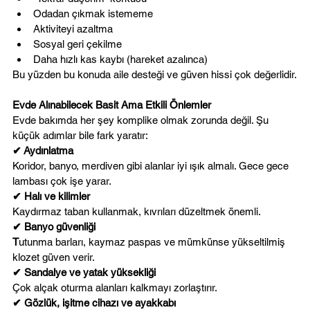
Odadan çıkmak istememe
Aktiviteyi azaltma
Sosyal geri çekilme
Daha hızlı kas kaybı (hareket azalınca)
Bu yüzden bu konuda aile desteği ve güven hissi çok değerlidir.
Evde Alınabilecek Basit Ama Etkili Önlemler
Evde bakımda her şey komplike olmak zorunda değil. Şu 
küçük adımlar bile fark yaratır:
✔ Aydınlatma
Koridor, banyo, merdiven gibi alanlar iyi ışık almalı. Gece gece 
lambası çok işe yarar.
✔ Halı ve kilimler
Kaydırmaz taban kullanmak, kıvrıları düzeltmek önemli.
✔ Banyo güvenliği
T
utunma barları, kaymaz paspas ve mümkünse yükseltilmiş 
klozet güven verir.
✔ Sandalye ve yatak yüksekliği
Çok alçak oturma alanları kalkmayı zorlaştırır.
✔ Gözlük, işitme cihazı ve ayakkabı