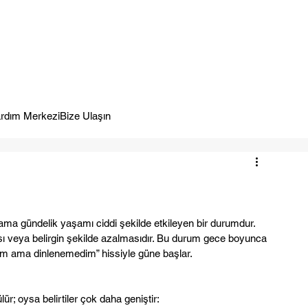
meye Hazır.
rdım Merkezi
Bize Ulaşın
ama gündelik yaşamı ciddi şekilde etkileyen bir durumdur. 
 veya belirgin şekilde azalmasıdır. Bu durum gece boyunca 
udum ama dinlenemedim” hissiyle güne başlar.
; oysa belirtiler çok daha geniştir: