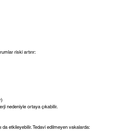
mlar riski artırır:
r)
i nedeniyle ortaya çıkabilir.
da etkileyebilir. Tedavi edilmeyen vakalarda: