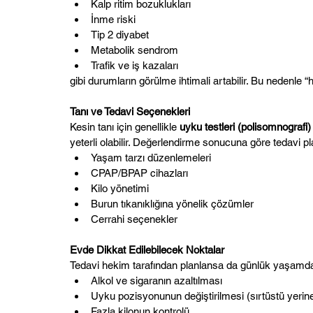
Kalp ritim bozuklukları
İnme riski
Tip 2 diyabet
Metabolik sendrom
Trafik ve iş kazaları
gibi durumların görülme ihtimali artabilir. Bu nedenle 
Tanı ve Tedavi Seçenekleri
Kesin tanı için genellikle 
uyku testleri (polisomnografi)
yeterli olabilir. Değerlendirme sonucuna göre tedavi plan
Yaşam tarzı düzenlemeleri
CPAP/BPAP cihazları
Kilo yönetimi
Burun tıkanıklığına yönelik çözümler
Cerrahi seçenekler
Evde Dikkat Edilebilecek Noktalar
Tedavi hekim tarafından planlansa da günlük yaşamda 
Alkol ve sigaranın azaltılması
Uyku pozisyonunun değiştirilmesi (sırtüstü yeri
Fazla kilonun kontrolü