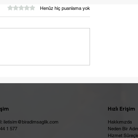
5 üzerinden 0 yıldız
Henüz hiç puanlama yok
Yaza Sağlıklı Bir Başlangı
ebebi Laktoz
Olabilir
işim
Hızlı Erişim
l:
iletisim@biradimsaglik.com
Hakkımızda
444 1 577
Neden Bir Adı
Hizmet Süreçle