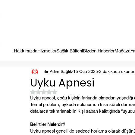
Kampanya; İlk Tanılama Ziyareti Ücretsiz ! Bir Adım Sağlık Sizi Dinle
Hakkımızda
Hizmetler
Sağlık Bülteni
Bizden Haberler
Mağaza
Ya
Bir Adım Sağlık
15 Oca 2025
2 dakikada okunur
Uyku Apnesi
5 üzerinden NaN yıldız
Uyku apnesi, çoğu kişinin farkında olmadan yaşadığı 
Temel problem, uykuda solunumun kısa süreli durması
defalarca tekrarlanabilir. Kişi sabah kalktığında “uy
Belirtiler Nelerdir?
Uyku apnesi genellikle sadece horlama olarak düşünülür