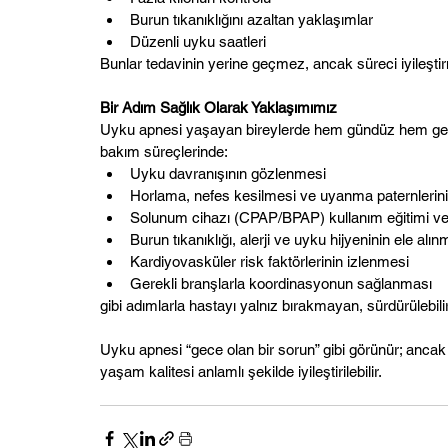
Burun tıkanıklığını azaltan yaklaşımlar
Düzenli uyku saatleri
Bunlar tedavinin yerine geçmez, ancak süreci iyileşti
Bir Adım Sağlık Olarak Yaklaşımımız
Uyku apnesi yaşayan bireylerde hem gündüz hem gece ş
bakım süreçlerinde:
Uyku davranışının gözlenmesi
Horlama, nefes kesilmesi ve uyanma paternlerini
Solunum cihazı (CPAP/BPAP) kullanım eğitimi ve 
Burun tıkanıklığı, alerji ve uyku hijyeninin ele alın
Kardiyovasküler risk faktörlerinin izlenmesi
Gerekli branşlarla koordinasyonun sağlanması
gibi adımlarla hastayı yalnız bırakmayan, sürdürülebil
Uyku apnesi “gece olan bir sorun” gibi görünür; ancak 
yaşam kalitesi anlamlı şekilde iyileştirilebilir.