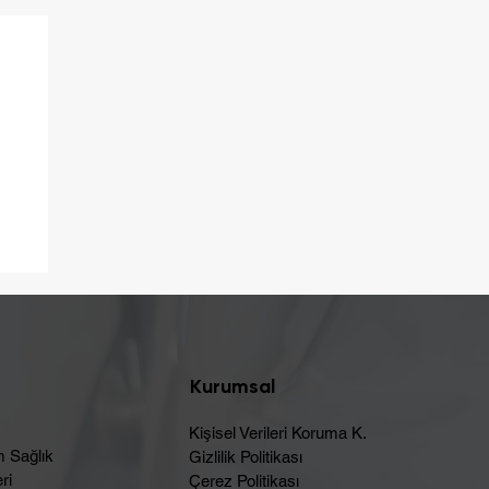
ç
Kurumsal
Kişisel Verileri Koruma K.
m Sağlık
Gizlilik Politikası
ri
Çerez Politikası