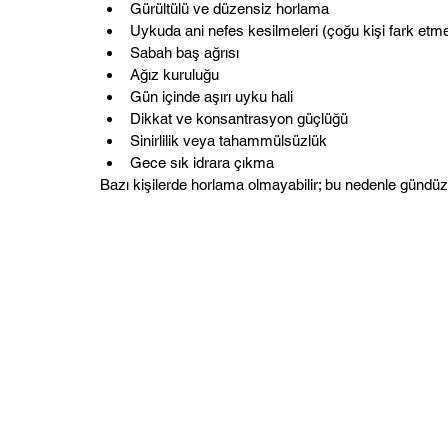
Gürültülü ve düzensiz horlama
Uykuda ani nefes kesilmeleri (çoğu kişi fark etm
Sabah baş ağrısı
Ağız kuruluğu
Gün içinde aşırı uyku hali
Dikkat ve konsantrasyon güçlüğü
Sinirlilik veya tahammülsüzlük
Gece sık idrara çıkma
Bazı kişilerde horlama olmayabilir; bu nedenle gündüz be