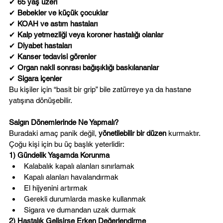
✔ 
65 yaş üzeri
✔ 
Bebekler ve küçük çocuklar
✔ 
KOAH ve astım hastaları
✔ 
Kalp yetmezliği veya koroner hastalığı olanlar
✔ 
Diyabet hastaları
✔ 
Kanser tedavisi görenler
✔ 
Organ nakli sonrası bağışıklığı baskılananlar
✔ 
Sigara içenler
Bu kişiler için “basit bir grip” bile zatürreye ya da hastane 
yatışına dönüşebilir.
Salgın Dönemlerinde Ne Yapmalı?
Buradaki amaç panik değil, 
yönetilebilir bir düzen
 kurmaktır. 
Çoğu kişi için bu üç başlık yeterlidir:
1) Gündelik Yaşamda Korunma
Kalabalık kapalı alanları sınırlamak
Kapalı alanları havalandırmak
El hijyenini artırmak
Gerekli durumlarda maske kullanmak
Sigara ve dumandan uzak durmak
2) Hastalık Gelişirse Erken Değerlendirme