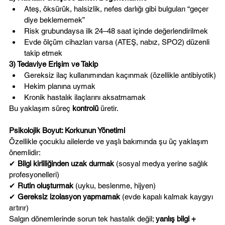
Ateş, öksürük, halsizlik, nefes darlığı gibi bulguları “geçer 
diye beklememek”
Risk grubundaysa ilk 24–48 saat içinde değerlendirilmek
Evde ölçüm cihazları varsa (ATEŞ, nabız, SPO2) düzenli 
takip etmek
3) Tedaviye Erişim ve Takip
Gereksiz ilaç kullanımından kaçınmak (özellikle antibiyotik)
Hekim planına uymak
Kronik hastalık ilaçlarını aksatmamak
Bu yaklaşım süreç 
kontrolü
 üretir.
Psikolojik Boyut: Korkunun Yönetimi
Özellikle çocuklu ailelerde ve yaşlı bakımında şu üç yaklaşım 
önemlidir:
✔ 
Bilgi kirliliğinden uzak durmak
 (sosyal medya yerine sağlık 
profesyonelleri)
✔ 
Rutin oluşturmak
 (uyku, beslenme, hijyen)
✔ 
Gereksiz izolasyon yapmamak
 (evde kapalı kalmak kaygıyı 
artırır)
Salgın dönemlerinde sorun tek hastalık değil; 
yanlış bilgi + 