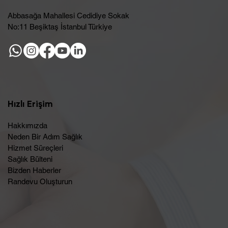
Abbasağa Mahallesi Cedidiye Sokak
No:11 Beşiktaş İstanbul Türkiye
Hızlı Erişim
Hakkımızda
Neden Bir Adım Sağlık
Hizmet Süreçleri
Sağlık Bülteni
Bizden Haberler
Randevu Oluşturun​