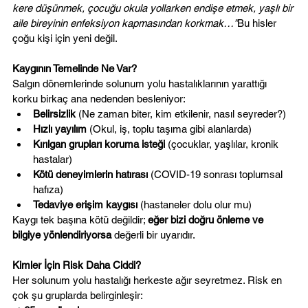
kere düşünmek, çocuğu okula yollarken endişe etmek, yaşlı bir 
aile bireyinin enfeksiyon kapmasından korkmak…”
Bu hisler 
çoğu kişi için yeni değil.
Kaygının Temelinde Ne Var?
Salgın dönemlerinde solunum yolu hastalıklarının yarattığı 
korku birkaç ana nedenden besleniyor:
Belirsizlik
 (Ne zaman biter, kim etkilenir, nasıl seyreder?)
Hızlı yayılım
 (Okul, iş, toplu taşıma gibi alanlarda)
Kırılgan grupları koruma isteği
 (çocuklar, yaşlılar, kronik 
hastalar)
Kötü deneyimlerin hatırası
 (COVID-19 sonrası toplumsal 
hafıza)
Tedaviye erişim kaygısı
 (hastaneler dolu olur mu)
Kaygı tek başına kötü değildir; 
eğer bizi doğru önleme ve 
bilgiye yönlendiriyorsa
 değerli bir uyarıdır.
Kimler İçin Risk Daha Ciddi?
Her solunum yolu hastalığı herkeste ağır seyretmez. Risk en 
çok şu gruplarda belirginleşir: