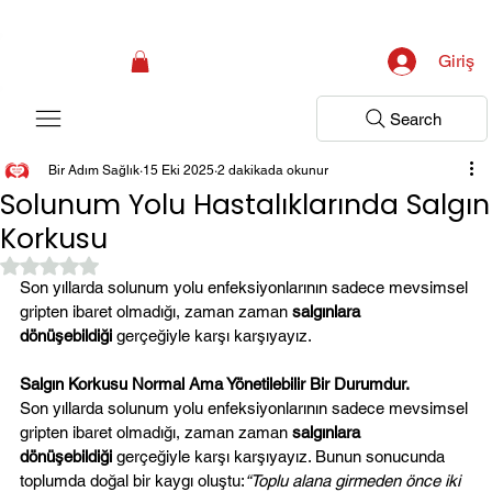
Kampanya; İlk Tanılama Ziyareti Ücretsiz ! Bir Adım Sağlık Sizi Dinlemeye 
Giriş
Search
Bir Adım Sağlık
15 Eki 2025
2 dakikada okunur
Solunum Yolu Hastalıklarında Salgın
Korkusu
5 üzerinden NaN yıldız
Son yıllarda solunum yolu enfeksiyonlarının sadece mevsimsel 
gripten ibaret olmadığı, zaman zaman 
salgınlara 
dönüşebildiği
 gerçeğiyle karşı karşıyayız.
Salgın Korkusu Normal Ama Yönetilebilir Bir Durumdur.
Son yıllarda solunum yolu enfeksiyonlarının sadece mevsimsel 
gripten ibaret olmadığı, zaman zaman 
salgınlara 
dönüşebildiği
 gerçeğiyle karşı karşıyayız. Bunun sonucunda 
toplumda doğal bir kaygı oluştu:
“Toplu alana girmeden önce iki 