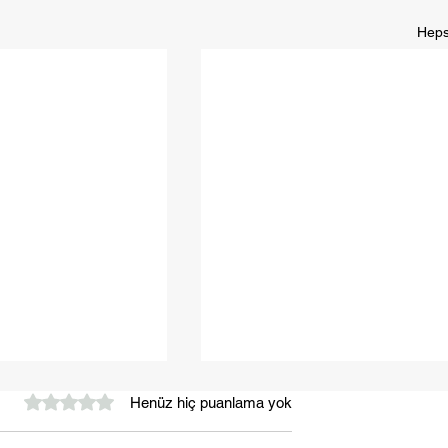
Heps
5 üzerinden 0 yıldız
Henüz hiç puanlama yok