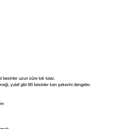
i besinler uzun süre tok tutar.
i, yulaf gibi lifli besinler kan şekerini dengeler.
im 
rmek 