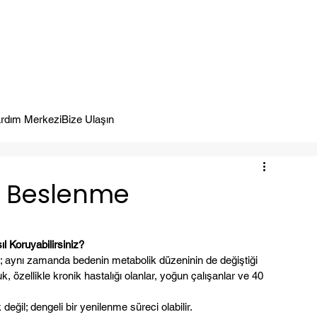
meye Hazır.
rdım Merkezi
Bize Ulaşın
ı Beslenme
 Koruyabilirsiniz?
; aynı zamanda bedenin metabolik düzeninin de değiştiği 
, özellikle kronik hastalığı olanlar, yoğun çalışanlar ve 40 
ğil; dengeli bir yenilenme süreci olabilir.