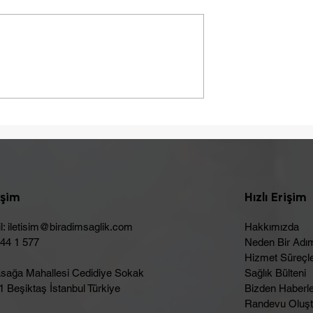
Yaza Sağlıklı Bir Başlangı
ebebi Laktoz
Olabilir
işim
Hızlı Erişim
l:
iletisim@biradimsaglik.com
Hakkımızda
444 1 577
Neden Bir Adı
Hizmet Süreçle
sağa Mahallesi Cedidiye Sokak
Sağlık Bülteni
 Beşiktaş İstanbul Türkiye
Bizden Haberl
Randevu Oluşt