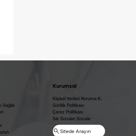
ç
Kurumsal
Kişisel Verileri Koruma K.
m Sağlık
Gizlilik Politikası
ri
Çerez Politikası
Sık Sorulan Sorular
er
Sitede Arayın
urun​