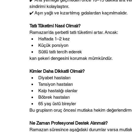
sindirimi kolaylaştırır.
✔️ Aşırı yağlı ve kızartılmış gıdalardan kaçınılmalıdır.
Tatlı Tüketimi Nasıl Olmalı?
Ramazan’da şerbetli tatlı tüketimi artar. Ancak:
Haftada 1–2 kez
Küçük porsiyon
Sütlü tatlı tercih ederek
kan şekeri dengesini korumak mümkündür.
Kimler Daha Dikkatli Olmalı?
Diyabet hastaları
Tansiyon hastaları
Kalp hastalığı olanlar
Böbrek hastaları
65 yaş üstü bireyler
Bu grupların oruç öncesi mutlaka hekim değerlendirme
Ne Zaman Profesyonel Destek Alınmalı?
Ramazan süresince aşağıdaki durumlar varsa mutlaka 