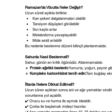
Ramazan’da Vücutta Neler Değişir?
Uzun süreli açlıkla birlikte:
Kan şekeri dalgalanmaları olabilir
Tansiyon düşüşleri görülebilir
Sıvı kaybı artar
Metabolizma yavaşlayabilir
Mide asidi artabilir
Bu nedenle beslenme düzeni bilinçli planlanmalıdır.
Sahurda Nasıl Beslenmeli?
Sahur, günün en kritik öğünüdür. Atlanmamalıdır.
🔹 
Protein ağırlıklı beslenin:
Yumurta, yoğurt, peynir gib
🔹 
Kompleks karbonhidrat tercih edin:
Tam buğday ekmeğ
İftarda Nelere Dikkat Edilmeli?
Uzun süren açlıktan sonra ani ve ağır yemekler sindir
sorunlarına yol açabilir.
✔️ Orucu su ve hurma ile açmak idealdir.
✔️ Çorba ile başlamak mideyi hazırlar.
✔️ Ana yemeğe geçmeden önce 10–15 dakika ara ve