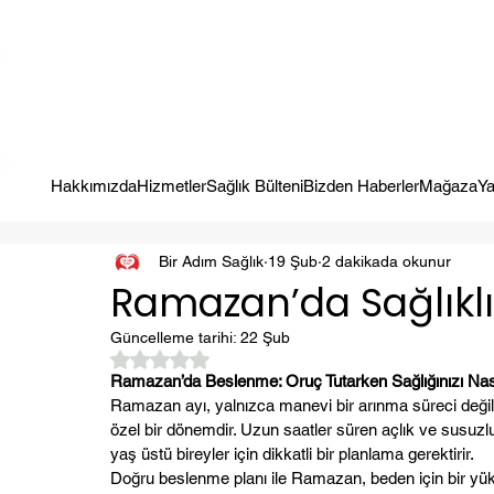
Kampanya; İlk Tanılama Ziyareti Ücretsiz ! Bir Adım Sağlık Sizi Dinle
Hakkımızda
Hizmetler
Sağlık Bülteni
Bizden Haberler
Mağaza
Ya
Bir Adım Sağlık
19 Şub
2 dakikada okunur
Ramazan’da Sağlıkl
Güncelleme tarihi:
22 Şub
5 üzerinden NaN yıldız
Ramazan’da Beslenme: Oruç Tutarken Sağlığınızı Nasıl
Ramazan ayı, yalnızca manevi bir arınma süreci değil
özel bir dönemdir. Uzun saatler süren açlık ve susuzluk
yaş üstü bireyler için dikkatli bir planlama gerektirir.
Doğru beslenme planı ile Ramazan, beden için bir yük de