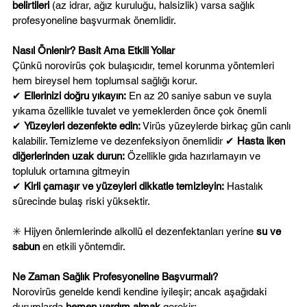
belirtileri
 (az idrar, ağız kuruluğu, halsizlik) varsa sağlık 
profesyoneline başvurmak önemlidir.
Nasıl Önlenir? Basit Ama Etkili Yollar
Çünkü norovirüs çok bulaşıcıdır, temel korunma yöntemleri 
hem bireysel hem toplumsal sağlığı korur.
✔ 
Ellerinizi doğru yıkayın:
 En az 20 saniye sabun ve suyla 
yıkama özellikle tuvalet ve yemeklerden önce çok önemli 
✔ 
Yüzeyleri dezenfekte edin:
 Virüs yüzeylerde birkaç gün canlı 
kalabilir. Temizleme ve dezenfeksiyon önemlidir ✔ 
Hasta iken 
diğerlerinden uzak durun:
 Özellikle gıda hazırlamayın ve 
topluluk ortamına gitmeyin 
✔ 
Kirli çamaşır ve yüzeyleri dikkatle temizleyin:
 Hastalık 
sürecinde bulaş riski yüksektir.
✳️ Hijyen önlemlerinde alkollü el dezenfektanları yerine
 su ve 
sabun
 en etkili yöntemdir.
Ne Zaman Sağlık Profesyoneline Başvurmalı?
Norovirüs genelde kendi kendine iyileşir; ancak aşağıdaki 
durumlarda 
hemen yardım almak
 gerekir: