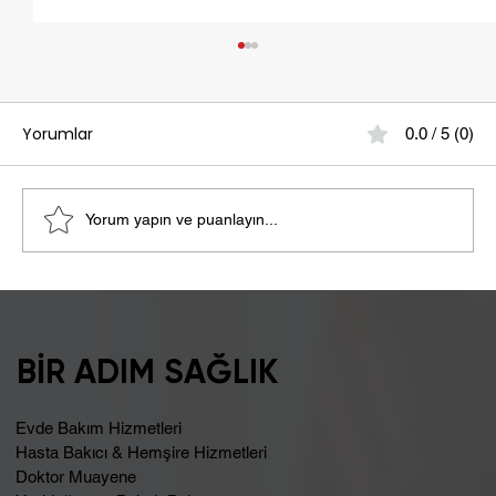
Yorumlar
0.0 / 5 (0)
Yorum yapın ve puanlayın...
Şişkinlik Sebebi Laktoz İntoleransı
Olabilir
BİR ADIM SAĞLIK
Evde Bakım Hizmetleri
Hasta Bakıcı & Hemşire Hizmetleri
Doktor Muayene