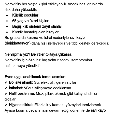
Norovirüs her yaşta kişiyi etkileyebilir. Ancak bazı gruplarda 
risk daha yüksektir:
Küçük çocuklar
65 yaş ve üzeri kişiler
Bağışıklık sistemi zayıf olanlar
Kronik hastalığı olan bireyler
Bu gruplarda kusma ve ishal nedeniyle 
sıvı kaybı 
(dehidratasyon)
 daha hızlı ilerleyebilir ve tıbbi destek gerekebilir.
Ne Yapmalıyız? Belirtiler Ortaya Çıkarsa
Norovirüs için özel bir ilaç yoktur; tedavi semptomları 
hafifletmeye yöneliktir.
Evde uygulanabilecek temel adımlar:
✔ 
Bol sıvı almak:
 Su, elektrolit içeren sıvılar
✔ 
İstirahat:
 Vücut iyileşmeye odaklansın
✔ 
Hafif beslenme:
 Muz, pilav, ekmek gibi kolay sindirilen 
gıdalar
✔ 
Hijyene dikkat:
 Elleri sık yıkamak, yüzeyleri temizlemek
Ayrıca kusma veya ishalin devam ettiği dönemlerde 
sıvı kaybı 