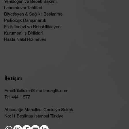
Yenidoğan ve Bebek Bakımı
Laboratuvar Tahlilleri
Diyetisyen & Sağlıklı Beslenme
Psikolojik Danışmanlık
Fizik Tedavi ve Rehabilitasyon
Kurumsal İş Birlikleri
Hasta Nakil Hizmetleri
İletişim
Email:
iletisim@biradimsaglik.com
Tel. 444 1 577
Abbasağa Mahallesi Cedidiye Sokak
No:11 Beşiktaş İstanbul Türkiye