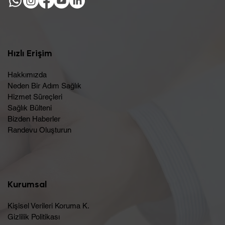
Hızlı Erişim
Hakkımızda
Neden Bir Adım Sağlık
Hizmet Süreçleri
Sağlık Bülteni
Bizden Haberler
Randevu Oluşturun​
Kurumsal
Kişisel Verileri Koruma K.
Gizlilik Politikası