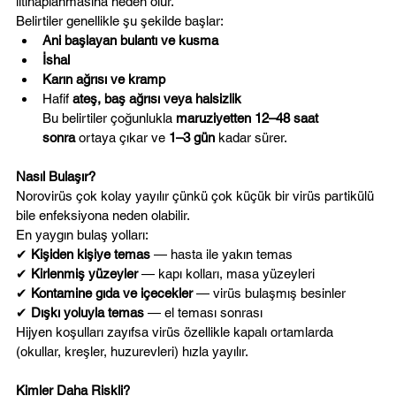
iltihaplanmasına neden olur.
Belirtiler genellikle şu şekilde başlar:
Ani başlayan bulantı ve kusma
İshal
Karın ağrısı ve kramp
Hafif 
ateş, baş ağrısı veya halsizlik
Bu belirtiler çoğunlukla 
maruziyetten 12–48 saat 
sonra
 ortaya çıkar ve 
1–3 gün
 kadar sürer.
Nasıl Bulaşır?
Norovirüs çok kolay yayılır çünkü çok küçük bir virüs partikülü 
bile enfeksiyona neden olabilir.
En yaygın bulaş yolları:
✔ 
Kişiden kişiye temas
 — hasta ile yakın temas
✔ 
Kirlenmiş yüzeyler
 — kapı kolları, masa yüzeyleri
✔ 
Kontamine gıda ve içecekler
 — virüs bulaşmış besinler
✔ 
Dışkı yoluyla temas
 — el teması sonrası
Hijyen koşulları zayıfsa virüs özellikle kapalı ortamlarda 
(okullar, kreşler, huzurevleri) hızla yayılır.
Kimler Daha Riskli?