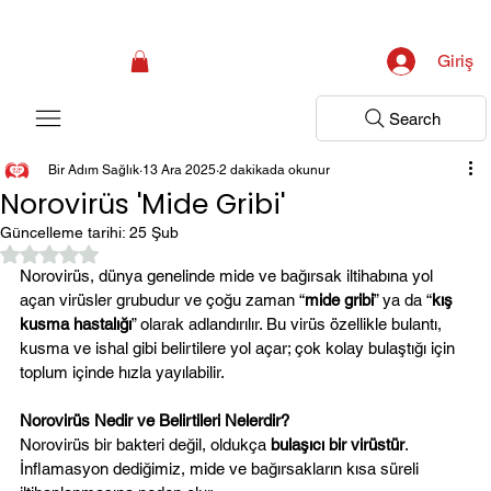
Kampanya; İlk Tanılama Ziyareti Ücretsiz ! Bir Adım Sağlık Sizi Dinlemeye 
Giriş
Search
Bir Adım Sağlık
13 Ara 2025
2 dakikada okunur
Norovirüs 'Mide Gribi'
Güncelleme tarihi:
25 Şub
5 üzerinden NaN yıldız
Norovirüs, dünya genelinde mide ve bağırsak iltihabına yol 
açan virüsler grubudur ve çoğu zaman “
mide gribi
” ya da “
kış 
kusma hastalığı
” olarak adlandırılır. Bu virüs özellikle bulantı, 
kusma ve ishal gibi belirtilere yol açar; çok kolay bulaştığı için 
toplum içinde hızla yayılabilir.
Norovirüs Nedir ve Belirtileri Nelerdir?
Norovirüs bir bakteri değil, oldukça 
bulaşıcı bir virüstür
. 
İnflamasyon dediğimiz, mide ve bağırsakların kısa süreli 