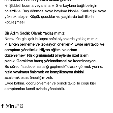
🔹 Şiddetli kusma veya ishal🔹 Sıvı kaybına bağlı belirgin 
halsizlik🔹 Baş dönmesi veya bayılma hissi🔹 Kanlı dışkı veya 
yüksek ateş🔹 Küçük çocuklar ve yaşlılarda belirtilerin 
kötüleşmesi
Bir Adım Sağlık Olarak Yaklaşımımız;
Norovirüs gibi çok bulaşıcı enfeksiyonlarda yaklaşımımız:
✔ 
Erken belirleme ve izolasyon önerileri
✔ 
Evde sıvı takibi ve 
semptom yönetimi
✔ 
Hijyen eğitimi ve ortam 
düzenleme
✔ 
Risk grubundaki bireylerde özel izlem 
planı
✔ 
Gerekirse branş yönlendirmesi ve koordinasyonu
Bu süreci “sadece hastalığı geçirmek” olarak görmek yerine, 
hızla yayılmayı önlemek ve komplikasyon riskini 
azaltmak
 esas önceliğimizdir.
Evde bakım, doğru önlemler ve bilinçli takip ile çoğu kişi 
semptomları kendi evinde yönetebilir.