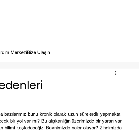
meye Hazır.
rdım Merkezi
Bize Ulaşın
Nedenleri
a bazılarımız bunu kronik olarak uzun sürelerdir yapmakta. 
 bir yol var mı? Bu alışkanlığın üzerimizde bir yararı var 
an bilimi keşfedeceğiz: Beynimizde neler oluyor? Zihnimizde 