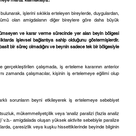
bulunarak, işlerini sıklıkla erteleyen bireylerde, duygulardan, 
ölümü olan amigdalanın diğer bireylere göre daha büyük 
i özümseyen ve karar verme sürecinde yer alan beyin bölgesi 
ktarda işlevsel bağlantıya sahip olduğunu göstermişlerdir. 
it bir süreç olmadığını ve beynin sadece tek bir bölgesiyle 
 gerçekleştirilen çalışmada, iş erteleme kararının anterior 
Aynı zamanda çalışmacılar, kişinin iş ertelemeye eğilimi olup 
 farklı sorunların beyni etkileyerek iş ertelemeye sebebiyet 
uzluk, mükemmeliyetçilik veya ‘analiz paralizi (fazla analiz 
 v.b.- amigdalada oluşan yüksek aktivite sebebiyle paralize 
rda, çaresizlik veya kuşku hissettiklerinde beyinde bilginin 