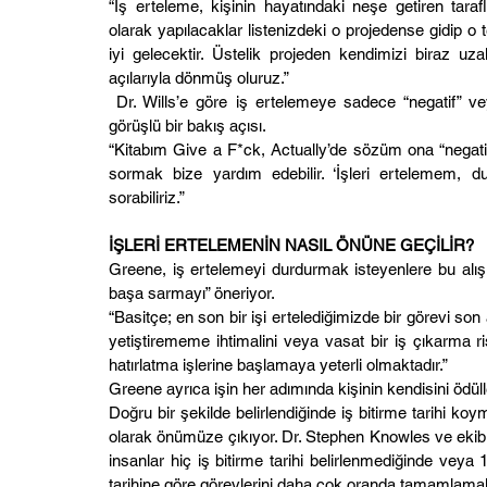
“İş erteleme, kişinin hayatındaki neşe getiren taraf
olarak yapılacaklar listenizdeki o projedense gidip 
iyi gelecektir. Üstelik projeden kendimizi biraz uza
açılarıyla dönmüş oluruz.”
 Dr. Wills’e göre iş ertelemeye sadece “negatif” ve
görüşlü bir bakış açısı.
“Kitabım Give a F*ck, Actually’de sözüm ona “negatif
sormak bize yardım edebilir. ‘İşleri ertelemem, d
sorabiliriz.”
İŞLERİ ERTELEMENİN NASIL ÖNÜNE GEÇİLİR?
Greene, iş ertelemeyi durdurmak isteyenlere bu alışkan
başa sarmayı” öneriyor.
“Basitçe; en son bir işi ertelediğimizde bir görevi son 
yetiştirememe ihtimalini veya vasat bir iş çıkarma ris
hatırlatma işlerine başlamaya yeterli olmaktadır.”
Greene ayrıca işin her adımında kişinin kendisini öd
Doğru bir şekilde belirlendiğinde iş bitirme tarihi ko
olarak önümüze çıkıyor. Dr. Stephen Knowles ve ekibi 
insanlar hiç iş bitirme tarihi belirlenmediğinde veya 1 h
tarihine göre görevlerini daha çok oranda tamamlamak