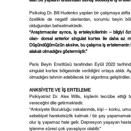
Psikolog Dr. Bill Hudenko yapılan bir çalışmaya atıfta 
özellikle de negatif olanlardan, sorumlu beyin b
olduğundan bahsetmektedir.
“Araştırmacılar ayrıca, iş erteleyicilerinin – bilgiy
olan- dorsal anterior singulat kortex ile daha az mi
Düşündüğümüzün aksine, bu çalışma iş ertelemenin bas
alakalı olmadığını göstermiştir.”
Paris Beyin Enstitüsü tarafından Eylül 2022 tarihinde
singulat kortex bölgesinde verildiğini ortaya atıldı. 
olmadığını tahmin edebilecek bir algoritma geliştirdiler.
ANKSİYETE VE İŞ ERTELEME
Psikiyatrist Dr. Alex Wills, kişilerin tecrübe ettiği
vereceğini dile getirmektedir.
“Anksiyete Bozukluğu vakalarında, kişi – korku, umuts
sebebiyet hareketsizlik kalmak / bir şey yapamamak)’
olur iş yapamaz hale gelir. Depresyon yaşayan hastala
işlenme süresi çok yavaşlıyor olabilir.”