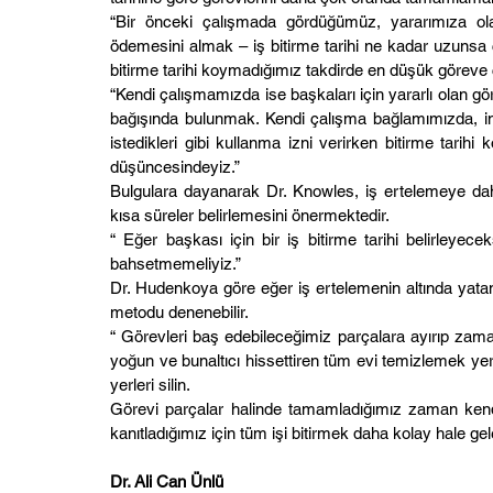
“Bir önceki çalışmada gördüğümüz, yararımıza ol
ödemesini almak – iş bitirme tarihi ne kadar uzunsa c
bitirme tarihi koymadığımız takdirde en düşük göreve 
“Kendi çalışmamızda ise başkaları için yararlı olan g
bağışında bulunmak. Kendi çalışma bağlamımızda, ins
istedikleri gibi kullanma izni verirken bitirme tari
düşüncesindeyiz.”
Bulgulara dayanarak Dr. Knowles, iş ertelemeye daha 
kısa süreler belirlemesini önermektedir.
“ Eğer başkası için bir iş bitirme tarihi belirleyece
bahsetmemeliyiz.”
Dr. Hudenkoya göre eğer iş ertelemenin altında yata
metodu denenebilir.
“ Görevleri baş edebileceğimiz parçalara ayırıp zam
yoğun ve bunaltıcı hissettiren tüm evi temizlemek y
yerleri silin. 
Görevi parçalar halinde tamamladığımız zaman kend
kanıtladığımız için tüm işi bitirmek daha kolay hale gel
Dr. Ali Can Ünlü