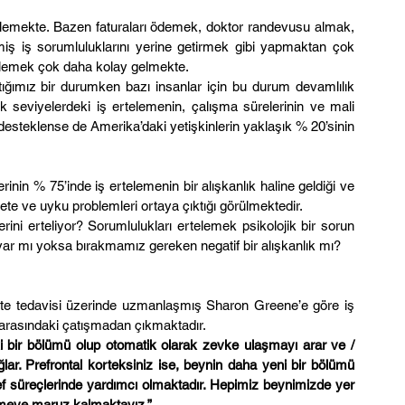
telemekte. Bazen faturaları ödemek, doktor randevusu almak, 
iş iş sorumluluklarını yerine getirmek gibi yapmaktan çok 
elemek çok daha kolay gelmekte.
ığımız bir durumken bazı insanlar için bu durum devamlılık 
k seviyelerdeki iş ertelemenin, çalışma sürelerinin ve mali 
desteklense de Amerika’daki yetişkinlerin yaklaşık % 20’sinin 
inin % 75’inde iş ertelemenin bir alışkanlık haline geldiği ve 
te ve uyku problemleri ortaya çıktığı görülmektedir.
rini erteliyor? Sorumlulukları ertelemek psikolojik bir sorun 
ı var mı yoksa bırakmamız gereken negatif bir alışkanlık mı?
te tedavisi üzerinde uzmanlaşmış Sharon Greene’e göre iş 
i arasındaki çatışmadan çıkmaktadır.
i bir bölümü olup otomatik olarak zevke ulaşmayı arar ve / 
r. Prefrontal korteksiniz ise, beynin daha yeni bir bölümü 
 süreçlerinde yardımcı olmaktadır. Hepimiz beynimizde yer 
lemeye maruz kalmaktayız.”