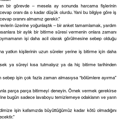
an bir görevde – mesela ay sonunda harcama fişlerinin 
evap oranı da o kadar düşük olurdu. Yani bu bilgiye göre iş 
cevap oranını almamız gerekir.”
örevlerin üzerine yoğunlaştık – bir anket tamamlamak, yardım 
anlara bir aylık bir bitirme süresi vermenin onlara zamanı 
hi koymamanın işi daha acil olarak görülmesine sebep olduğu 
yatkın kişilerinin uzun süreler yerine iş bitirme için daha 
ksek ya süreyi kısa tutmalıyız ya da hiç bitirme tarihinden 
n sebep işin çok fazla zaman almasıysa “bölümlere ayırma” 
anla parça parça bitirmeyi deneyin. Örnek vermek gerekirse 
erine bugün sadece lavaboyu temizlemeye odaklanın ve yarın 
imize işin kafamızda büyüttüğümüz kadar kötü olmadığını 
ecektir.”