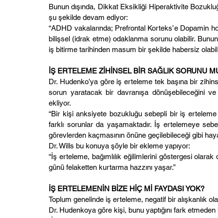
Bunun dışında, Dikkat Eksikliği Hiperaktivite Bozukl
şu şekilde devam ediyor:
“ADHD vakalarında; Prefrontal Korteks’e Dopamin hormo
bilişsel (idrak etme) odaklanma sorunu olabilir. Bunu
iş bitirme tarihinden masum bir şekilde habersiz olabili
İŞ ERTELEME ZİHİNSEL BİR SAĞLIK SORUNU M
Dr. Hudenko’ya göre iş erteleme tek başına bir zihinsel
sorun yaratacak bir davranışa dönüşebileceğini ve
ekliyor.
“Bir kişi anksiyete bozukluğu sebepli bir iş ertelem
farklı sorunlar da yaşamaktadır. İş ertelemeye sebep
görevlerden kaçmasının önüne geçilebileceği gibi hayatı
Dr. Wills bu konuya şöyle bir ekleme yapıyor:
“İş erteleme, bağımlılık eğilimlerini göstergesi olarak 
günü felaketten kurtarma hazzını yaşar.”
İŞ ERTELEMENİN BİZE HİÇ Mİ FAYDASI YOK?
Toplum genelinde iş erteleme, negatif bir alışkanlık ola
Dr. Hudenkoya göre kişi, bunu yaptığını fark etmeden