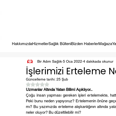
Kampanya; İlk Tanılama Ziyareti Ücretsiz ! Bir Adım Sağlık Sizi Dinle
Hakkımızda
Hizmetler
Sağlık Bülteni
Bizden Haberler
Mağaza
Ya
Bir Adım Sağlık
5 Oca 2022
4 dakikada okunur
İşlerimizi Erteleme 
Güncelleme tarihi:
25 Şub
5 üzerinden NaN yıldız
Uzmanlar Altında Yatan Bilimi Açıklıyor..
Çoğu insan yapması gereken işleri ertelemekte, hatt
Peki bunu neden yapıyoruz? Ertelemenin önüne geçecek
mı? Bu yazımızda erteleme alışkanlığının altında yat
neler oluyor? Bu düzeltilebilir mi?