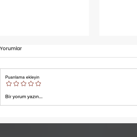
Yorumlar
Puanlama ekleyin
Sıcak Çarpması
Şişkinlik S
Bir yorum yazın...
İntoleransı 