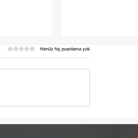
5 üzerinden 0 yıldız
Henüz hiç puanlama yok
Yaza Sağlıklı Bir Başlangı
ebebi Laktoz
Olabilir