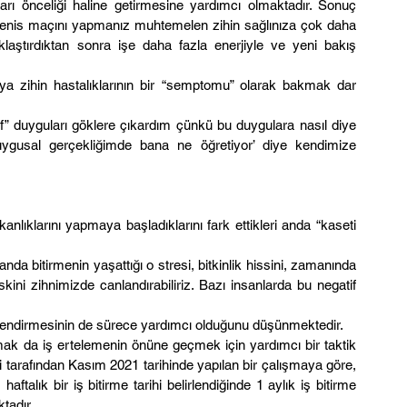
ları önceliği haline getirmesine yardımcı olmaktadır. Sonuç 
o tenis maçını yapmanız muhtemelen zihin sağlınıza çok daha 
klaştırdıktan sonra işe daha fazla enerjiyle ve yeni bakış 
ya zihin hastalıklarının bir “semptomu” olarak bakmak dar 
” duyguları göklere çıkardım çünkü bu duygulara nasıl diye 
uygusal gerçekliğimde bana ne öğretiyor’ diye kendimize 
lıklarını yapmaya başladıklarını fark ettikleri anda “kaseti 
anda bitirmenin yaşattığı o stresi, bitkinlik hissini, zamanında 
kini zihnimizde canlandırabiliriz. Bazı insanlarda bu negatif 
üllendirmesinin de sürece yardımcı olduğunu düşünmektedir.
ymak da iş ertelemenin önüne geçmek için yardımcı bir taktik 
tarafından Kasım 2021 tarihinde yapılan bir çalışmaya göre, 
aftalık bir iş bitirme tarihi belirlendiğinde 1 aylık iş bitirme 
tadır.