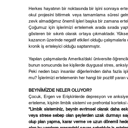
Herkes hayatının bir noktasında bir işini sonraya er
okul projesini bitirmek veya tamamlama süresi gelm
zevk almadığımız önemli işleri başka bir zamana ert
Çoğumuz için işlerimizi ertelemek arada sırada yapt
gösteren bir sıkıntı olarak ortaya çıkmaktadır. Yükse
kazancın üzerinde negatif etkileri olduğu çalışmalarla 
kronik iş erteleyici olduğu saptanmıştır.
Yapılan çalışmalarda Amerika’daki üniversite öğrenciler
bunun sonucunda ise kişilerde duygusal stres, anksiye
Peki neden bazı insanlar diğerlerinden daha fazla işle
mu? İşlerimizi ertelemenin her hangi bir pozitif yarar
BEYNİMİZDE NELER OLUYOR?
Çocuk, Ergen ve Erişkinlerde depresyon ve anksiye
erteleme, kişinin limbik sistemi ve prefrontal korteks
“Limbik sisteminiz, beynin evrimsel olarak daha esk
veya strese sebep olan şeylerden uzak durmayı sağla
olup plan yapma, karar verme ve uzun dönemli hedef
alan bu yapıların arasındaki savaş sebebiyle iş erte