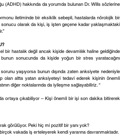
uğu (ADHD) hakkında da yorumda bulunan Dr. Wills sözlerine 
nu iletiminde bir eksiklik sebepli, hastalarda nörolojik bir 
n sonucu olarak da kişi, iş işten geçene kadar yaklaşmaktaki 
r.”
U?
 bir hastalık değil ancak kişide devamlılık haline geldiğinde 
 bunun sonucunda da kişide yoğun bir stres yaratacağını 
e sorunu yaşıyorsa bunun dışında zaten anksiyete nedeniyle 
 olan altta yatan anksiyeteyi tedavi ederek kişinin önemli 
nın diğer noktalarında da iyileşme sağlayabiliriz. “
da ortaya çıkabiliyor – Kişi önemli bir işi son dakika bitirerek 
rak görülüyor. Peki hiç mi pozitif bir yanı yok?
 birçok vakada iş erteleyerek kendi yararına davranmaktadır.