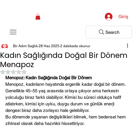
Kampanya; İlk Tanılama Ziyareti Ücretsiz ! Bir Adım Sağlık Sizi Dinlemeye 
Giriş
Search
Bir Adım Sağlık
28 Haz 2025
2 dakikada okunur
Kadın Sağlığında Doğal Bir Dönem
Menapoz
5 üzerinden NaN yıldız
Menopoz: Kadın Sağlığında Doğal Bir Dönem
Menopoz, kadınların hayatında ergenlik kadar doğal bir dönem. 
Genellikle 45–55 yaş arasında ortaya çıkıyor ama herkesin 
yolculuğu biraz farklı olabiliyor. Kimisi bu süreci oldukça hafif 
atlatırken, kimisi için uyku, duygu durum ve günlük enerji 
dengesi biraz daha zorlayıcı hale gelebiliyor.
Bu dönemde yaşanan değişiklikleri bilmek, hem bedensel hem 
zihinsel olarak daha hazırlıklı hissettiriyor.