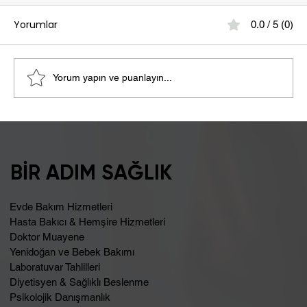
Yorumlar
0.0 / 5 (0)
Yorum yapın ve puanlayın...
Şişkinlik Sebebi Laktoz İntoleransı
Olabilir
BİR ADIM SAĞLIK
Evde Bakım Hizmetleri
Hasta Bakıcı & Hemşire Hizmetleri
Doktor Muayene
Yenidoğan ve Bebek Bakımı
Laboratuvar Tahlilleri
Diyetisyen & Sağlıklı Beslenme
Psikolojik Danışmanlık