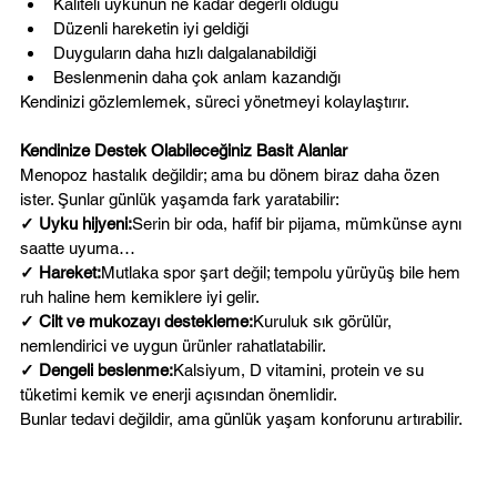
Kaliteli uykunun ne kadar değerli olduğu
Düzenli hareketin iyi geldiği
Duyguların daha hızlı dalgalanabildiği
Beslenmenin daha çok anlam kazandığı
Kendinizi gözlemlemek, süreci yönetmeyi kolaylaştırır.
Kendinize Destek Olabileceğiniz Basit Alanlar
Menopoz hastalık değildir; ama bu dönem biraz daha özen 
ister. Şunlar günlük yaşamda fark yaratabilir:
✓ Uyku hijyeni:
Serin bir oda, hafif bir pijama, mümkünse aynı 
saatte uyuma…
✓ Hareket:
Mutlaka spor şart değil; tempolu yürüyüş bile hem 
ruh haline hem kemiklere iyi gelir.
✓ Cilt ve mukozayı destekleme:
Kuruluk sık görülür, 
nemlendirici ve uygun ürünler rahatlatabilir.
✓ Dengeli beslenme:
Kalsiyum, D vitamini, protein ve su 
tüketimi kemik ve enerji açısından önemlidir.
Bunlar tedavi değildir, ama günlük yaşam konforunu artırabilir.