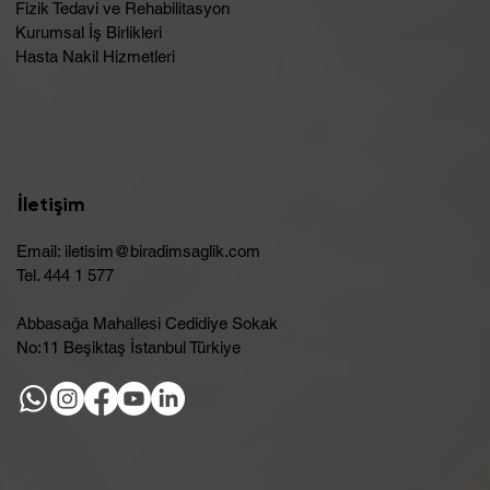
Fizik Tedavi ve Rehabilitasyon
Kurumsal İş Birlikleri
Hasta Nakil Hizmetleri
İletişim
Email:
iletisim@biradimsaglik.com
Tel. 444 1 577
Abbasağa Mahallesi Cedidiye Sokak
No:11 Beşiktaş İstanbul Türkiye