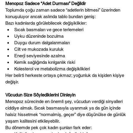
Menopoz Sadece “Adet Durması” Değildir
Toplumda çoğu zaman sadece “adetlerin bitmesi” üzerinden 
konuşuluyor ancak aslında tablo bundan geniş:
Bazı kadınlarda görülebilecek değişiklikler:
Sıcak basmaları ve gece terlemeleri
Uyku düzeninde bozulma
Duygu durum dalgalanmaları
Cilt ve mukozada kuruluk
Enerji seviyesinde azalma
Kemik sağlığında kırılganlık riski
Kolesterol ve metabolizma değişiklikleri
Her belirti herkeste ortaya çıkmaz; yoğunluk da kişiden kişiye 
değişir.
Vücudun Size Söylediklerini Dinleyin
Menopoz sürecinde en önemli şey, vücudun verdiği sinyalleri 
ciddiye almak. Sıcak basmasıyla uyanmak ya da gün içinde 
halsiz hissetmek “normalmiş, geçer” diye düşünülse de günlük 
yaşam kalitesini etkileyebilir.
Bu dönemde pek çok kadın şunları fark eder: