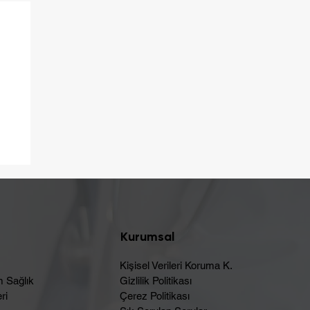
ç
Kurumsal
Kişisel Verileri Koruma K.
m Sağlık
Gizlilik Politikası
ri
Çerez Politikası