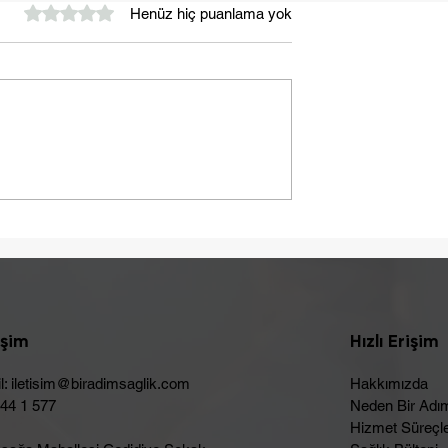
5 üzerinden 0 yıldız
Henüz hiç puanlama yok
Yaza Sağlıklı Bir Başlangı
ebebi Laktoz
Olabilir
işim
Hızlı Erişim
l:
iletisim@biradimsaglik.com
Hakkımızda
444 1 577
Neden Bir Adı
Hizmet Süreçle