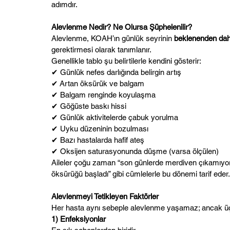
adımdır.
Alevlenme Nedir? Ne Olursa Şüphelenilir?
Alevlenme, KOAH’ın günlük seyrinin 
beklenenden dah
gerektirmesi olarak tanımlanır.
Genellikle tablo şu belirtilerle kendini gösterir:
✔ Günlük nefes darlığında belirgin artış
✔ Artan öksürük ve balgam
✔ Balgam renginde koyulaşma
✔ Göğüste baskı hissi
✔ Günlük aktivitelerde çabuk yorulma
✔ Uyku düzeninin bozulması
✔ Bazı hastalarda hafif ateş
✔ Oksijen saturasyonunda düşme (varsa ölçülen)
Aileler çoğu zaman “son günlerde merdiven çıkamıyor”
öksürüğü başladı” gibi cümlelerle bu dönemi tarif eder.
Alevlenmeyi Tetikleyen Faktörler
Her hasta aynı sebeple alevlenme yaşamaz; ancak üç 
1) Enfeksiyonlar