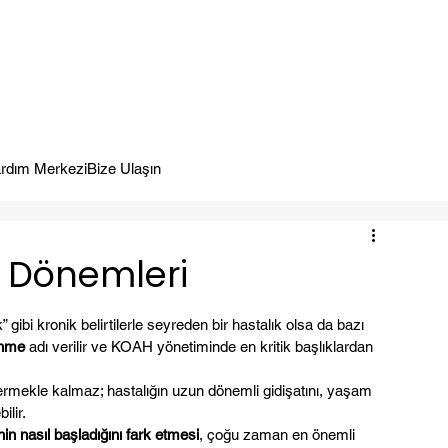
meye Hazır.
rdım Merkezi
Bize Ulaşın
 Dönemleri
ibi kronik belirtilerle seyreden bir hastalık olsa da bazı 
enme
 adı verilir ve KOAH yönetiminde en kritik başlıklardan 
rmekle kalmaz; hastalığın uzun dönemli gidişatını, yaşam 
ilir.
in nasıl başladığını fark etmesi
, çoğu zaman en önemli 