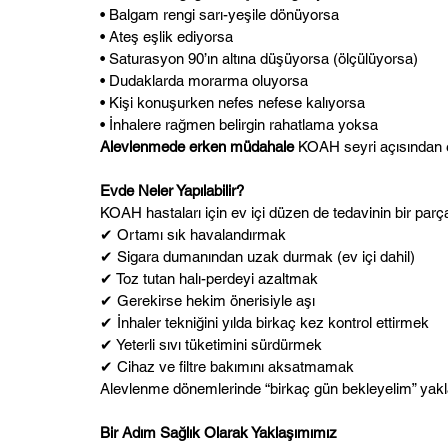
• Balgam rengi sarı-yeşile dönüyorsa
• Ateş eşlik ediyorsa
• Saturasyon 90’ın altına düşüyorsa (ölçülüyorsa)
• Dudaklarda morarma oluyorsa
• Kişi konuşurken nefes nefese kalıyorsa
• İnhalere rağmen belirgin rahatlama yoksa
Alevlenmede erken müdahale
 KOAH seyri açısından e
Evde Neler Yapılabilir?
KOAH hastaları için ev içi düzen de tedavinin bir parça
✔ Ortamı sık havalandırmak
✔ Sigara dumanından uzak durmak (ev içi dahil)
✔ Toz tutan halı-perdeyi azaltmak
✔ Gerekirse hekim önerisiyle aşı
✔ İnhaler tekniğini yılda birkaç kez kontrol ettirmek
✔ Yeterli sıvı tüketimini sürdürmek
✔ Cihaz ve filtre bakımını aksatmamak
Alevlenme dönemlerinde “birkaç gün bekleyelim” yakl
Bir Adım Sağlık Olarak Yaklaşımımız