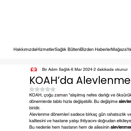
Kampanya; İlk Tanılama Ziyareti Ücretsiz ! Bir Adım Sağlık Sizi Dinle
Hakkımızda
Hizmetler
Sağlık Bülteni
Bizden Haberler
Mağaza
Ya
Bir Adım Sağlık
6 Mar 2024
2 dakikada okunur
KOAH’da Alevlenme
5 üzerinden NaN yıldız
KOAH, çoğu zaman “alışılmış nefes darlığı ve öksürük” g
dönemlerde tablo hızla değişebilir. Bu değişime 
alevl
biridir.
Alevlenme dönemleri sadece birkaç gün rahatsızlık ve
kalitesini ve hastane yatışı ihtiyacını doğrudan etkileyeb
Bu nedenle hem hastanın hem de ailesinin 
alevlenmen