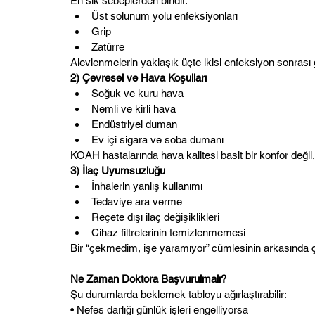
En sık sebeplerden biridir.
Üst solunum yolu enfeksiyonları
Grip
Zatürre
Alevlenmelerin yaklaşık üçte ikisi enfeksiyon sonrası 
2) Çevresel ve Hava Koşulları
Soğuk ve kuru hava
Nemli ve kirli hava
Endüstriyel duman
Ev içi sigara ve soba dumanı
KOAH hastalarında hava kalitesi basit bir konfor değil,
3) İlaç Uyumsuzluğu
İnhalerin yanlış kullanımı
Tedaviye ara verme
Reçete dışı ilaç değişiklikleri
Cihaz filtrelerinin temizlenmemesi
Bir “çekmedim, işe yaramıyor” cümlesinin arkasında ç
Ne Zaman Doktora Başvurulmalı?
Şu durumlarda beklemek tabloyu ağırlaştırabilir:
• Nefes darlığı günlük işleri engelliyorsa