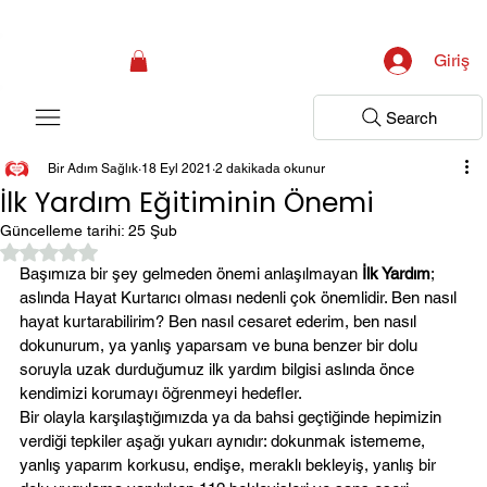
Kampanya; İlk Tanılama Ziyareti Ücretsiz ! Bir Adım Sağlık Sizi Dinlemeye 
Giriş
Search
Bir Adım Sağlık
18 Eyl 2021
2 dakikada okunur
İlk Yardım Eğitiminin Önemi
Güncelleme tarihi:
25 Şub
5 üzerinden NaN yıldız
Başımıza bir şey gelmeden önemi anlaşılmayan 
İlk Yardım
; 
aslında Hayat Kurtarıcı olması nedenli çok önemlidir. Ben nasıl 
hayat kurtarabilirim? Ben nasıl cesaret ederim, ben nasıl 
dokunurum, ya yanlış yaparsam ve buna benzer bir dolu 
soruyla uzak durduğumuz ilk yardım bilgisi aslında önce 
kendimizi korumayı öğrenmeyi hedefler.
Bir olayla karşılaştığımızda ya da bahsi geçtiğinde hepimizin 
verdiği tepkiler aşağı yukarı aynıdır: dokunmak istememe, 
yanlış yaparım korkusu, endişe, meraklı bekleyiş, yanlış bir 