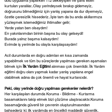
dolu uygulama yapılırken 112 bekleyişleri ve şans eseri 
kurtulan yaralılar..Olay yerindeysek bırakıp gidemeyiz, 
doğrusunu bilmediğimiz için yanlış yapana da dur diyemeyiz, 
özetle çaresizlik hissederiz..İşte tam da bu anda akıllarımıza 
yüzleşmek istemediğimiz ihtimaller gelir;
Yerde yatan ben olsaydım! 
En yakınlarımdan birinin başına bu olay gelseydi! 
Burada yalnız başıma kalsaydım! 
Evimde iş yerimde bu olayla karşılaşsaydım!
Acil durumlarda en doğru adımları en kısa zamanda 
yapabilmek ve tüm bu süreçlerde yapılması gereken aşamaları 
bilmek için 
İlk Yardım Eğitimi
 alınması çok önemlidir. İlk Yardım 
eğitimi doğru olanı yapmak kadar yanlış yapılana engel 
olabilmek adına da çok önemli ve hayat kurtarıcıdır.
Peki, olay yerinde doğru yapılması gerekenler nelerdir?
Her karşılaşılan durumda Koruma - Bildirme - Kurtarma 
basamaklarını takip etmek bizi çözüme ulaştıracaktır.Koruma 
basamağında güvenli bir çevrenin oluşturulmasından 
bahsederiz ki; ilk yardımda en öncelikli maddedir güvenlik. 