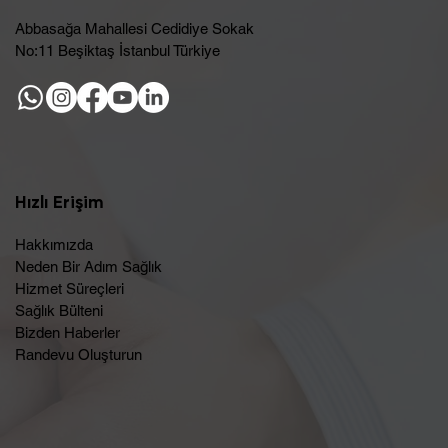
Abbasağa Mahallesi Cedidiye Sokak
No:11 Beşiktaş İstanbul Türkiye
Hızlı Erişim
Hakkımızda
Neden Bir Adım Sağlık
Hizmet Süreçleri
Sağlık Bülteni
Bizden Haberler
Randevu Oluşturun​