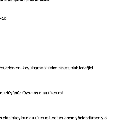
kar:
aret ederken, koyulaşma su alımının az olabileceğini 
unu düşünür. Oysa aşırı su tüketimi:
ı
 olan bireylerin su tüketimi, doktorlarının yönlendirmesiyle 