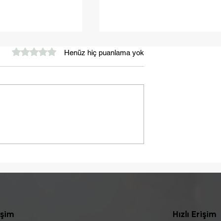
5 üzerinden 0 yıldız
Henüz hiç puanlama yok
Yaza Sağlıklı Bir Başlangı
ebebi Laktoz
Olabilir
işim
Hızlı Erişim