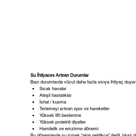
Su İhtiyacını Artıran Durumlar
Bazı durumlarda vücut daha fazla sıvıya ihtiyaç duyar
Sıcak havalar
Ateşli hastalıklar
İshal / kusma
Terlemeyi artıran spor ve hareketler
Yüksek lifli beslenme
Yüksek proteinli diyetler
Hamilelik ve emzirme dönemi
Bu dönemlerde su içmek “akla geldikçe” değil, biraz daha