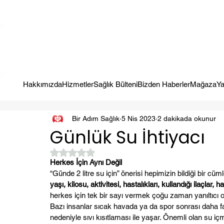
Kampanya; İlk Tanılama Ziyareti Ücretsiz ! Bir Adım Sağlık Sizi Dinle
Hakkımızda
Hizmetler
Sağlık Bülteni
Bizden Haberler
Mağaza
Ya
Bir Adım Sağlık
5 Nis 2023
2 dakikada okunur
Günlük Su İhtiyacı
5 üzerinden NaN yıldız
Herkes İçin Aynı Değil
“Günde 2 litre su için” önerisi hepimizin bildiği bir cüm
yaşı, kilosu, aktivitesi, hastalıkları, kullandığı ilaçlar, h
herkes için tek bir sayı vermek çoğu zaman yanıltıcı o
Bazı insanlar sıcak havada ya da spor sonrası daha fazl
nedeniyle sıvı kısıtlaması ile yaşar. Önemli olan su içme