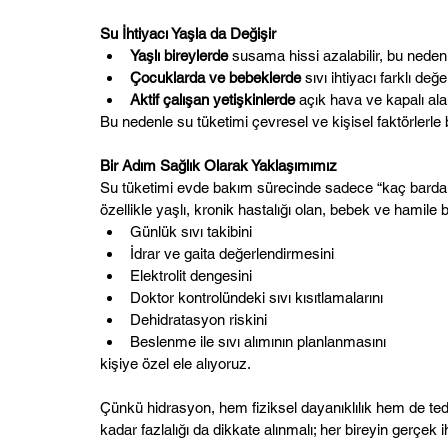
Su İhtiyacı Yaşla da Değişir
Yaşlı bireylerde
 susama hissi azalabilir, bu nedenl
Çocuklarda ve bebeklerde
 sıvı ihtiyacı farklı değ
Aktif çalışan yetişkinlerde
 açık hava ve kapalı alan
Bu nedenle su tüketimi çevresel ve kişisel faktörlerle b
Bir Adım Sağlık Olarak Yaklaşımımız
Su tüketimi evde bakım sürecinde sadece “kaç bardak iç
özellikle yaşlı, kronik hastalığı olan, bebek ve hamile b
Günlük sıvı takibini
İdrar ve gaita değerlendirmesini
Elektrolit dengesini
Doktor kontrolündeki sıvı kısıtlamalarını
Dehidratasyon riskini
Beslenme ile sıvı alımının planlanmasını
kişiye özel ele alıyoruz.
Çünkü hidrasyon, hem fiziksel dayanıklılık hem de ted
kadar fazlalığı da dikkate alınmalı; her bireyin gerçek 