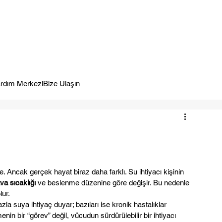
meye Hazır.
rdım Merkezi
Bize Ulaşın
le. Ancak gerçek hayat biraz daha farklı. Su ihtiyacı kişinin 
ava sıcaklığı
 ve beslenme düzenine göre değişir. Bu nedenle 
lur.
a suya ihtiyaç duyar; bazıları ise kronik hastalıklar 
nin bir “görev” değil, vücudun sürdürülebilir bir ihtiyacı 