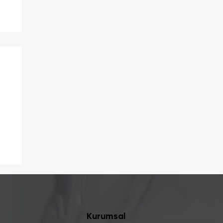
ç
Kurumsal