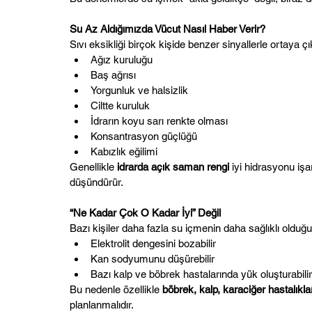
Su Az Aldığımızda Vücut Nasıl Haber Verir?
Sıvı eksikliği birçok kişide benzer sinyallerle ortaya çı
Ağız kuruluğu
Baş ağrısı
Yorgunluk ve halsizlik
Ciltte kuruluk
İdrarın koyu sarı renkte olması
Konsantrasyon güçlüğü
Kabızlık eğilimi
Genellikle 
idrarda açık saman rengi
 iyi hidrasyonu iş
düşündürür.
“Ne Kadar Çok O Kadar İyi” Değil
Bazı kişiler daha fazla su içmenin daha sağlıklı olduğ
Elektrolit dengesini bozabilir
Kan sodyumunu düşürebilir
Bazı kalp ve böbrek hastalarında yük oluşturabilir
Bu nedenle özellikle 
böbrek, kalp, karaciğer hastalıklar
planlanmalıdır.