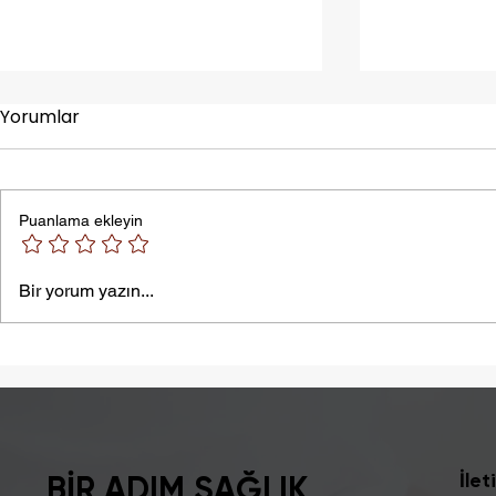
Yorumlar
Puanlama ekleyin
Sıcak Çarpması
Şişkinlik S
Bir yorum yazın...
İntoleransı 
İlet
BİR ADIM SAĞLIK