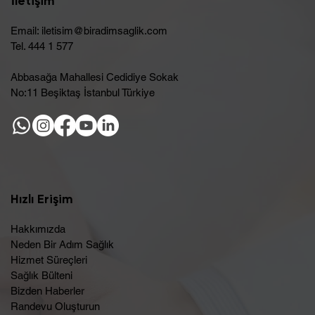
İletişim
Email:
iletisim@biradimsaglik.com
Tel. 444 1 577
Abbasağa Mahallesi Cedidiye Sokak
No:11 Beşiktaş İstanbul Türkiye
Hızlı Erişim
Hakkımızda
Neden Bir Adım Sağlık
Hizmet Süreçleri
Sağlık Bülteni
Bizden Haberler
Randevu Oluşturun​