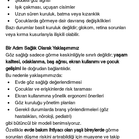
Şiddetli göz ağrısı
Işık çakması, uçuşan cisimler
Uzun süren kuruluk, batma veya kızarıklık
Çocuklarda görmeye dair davranış değişiklikleri
Bazı durumlar basit kuruluk değildir; glokom, retina sorunları 
veya kırma kusurlarıyla ilişkili olabilir.
Bir Adım Sağlık Olarak Yaklaşımımız
Göz sağlığı sadece görme keskinliğiyle sınırlı değildir; 
yaşam 
kalitesi, odaklanma, baş ağrısı, ekran kullanımı ve çocuk 
gelişimi
 ile doğrudan bağlantılıdır.
Bu nedenle yaklaşımımızda:
Evde göz sağlığı değerlendirmesi
Çocuklar ve erişkinlerde risk taraması
Ekran kullanımına yönelik ergonomi önerileri
Göz kuruluğu yönetim planları
Gerekli durumlarda branş yönlendirmeleri (göz 
hastalıkları, nöroloji, pediatri)
gibi bütüncül bir modeli benimsiyoruz.
Özellikle 
evde bakım ihtiyacı olan yaşlı bireylerde
 görme 
sorunları düşme riskini artırabildiği için muayene ve takip 