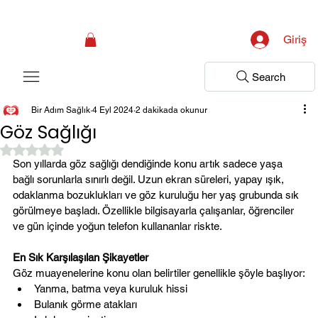
Kampanya; İlk Tanılama Ziyareti Ücretsiz ! Bir Adım Sağlık Sizi Dinlemeye 
Giriş
Search
Bir Adım Sağlık
4 Eyl 2024
2 dakikada okunur
Göz Sağlığı
5 üzerinden NaN yıldız
Son yıllarda göz sağlığı dendiğinde konu artık sadece yaşa 
bağlı sorunlarla sınırlı değil. Uzun ekran süreleri, yapay ışık, 
odaklanma bozuklukları ve göz kuruluğu her yaş grubunda sık 
görülmeye başladı. Özellikle bilgisayarla çalışanlar, öğrenciler 
ve gün içinde yoğun telefon kullananlar riskte.
En Sık Karşılaşılan Şikayetler
Göz muayenelerine konu olan belirtiler genellikle şöyle başlıyor:
Yanma, batma veya kuruluk hissi
Bulanık görme atakları