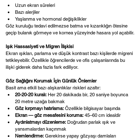
Uzun ekran süreleri
Bazı alerjiler
Yaşlanma ve hormonal değişiklikler
Göz kuruluğu tedavi edilmezse batma ve kızarıklığın ötesine 
geçip bulanık görmeye ve kornea yüzeyinde hasara yol açabilir.
Işık Hassasiyeti ve Migren İlişkisi
Ekran ışıkları, parlama ve düşük kontrast bazı kişilerde migreni 
tetikleyebilir. Özellikle öğrencilerde ve ofis çalışanlarında bu 
ilişki giderek daha fazla fark ediliyor.
Göz Sağlığını Korumak İçin Günlük Önlemler
Basit ama etkili bazı alışkanlıklar riskleri azaltır:
20-20-20 kuralı:
 Her 20 dakikada bir, 20 saniye boyunca 
20 metre uzağa bakmak
Göz kırpmayı hatırlama:
 Özellikle bilgisayar başında
Ekran — göz mesafesini koruma:
 45–60 cm idealdir
Aydınlatmayı düzenleme:
 Doğrudan parlak ışık ve 
yansımalardan kaçınmak
Nemlendirme:
 Gerekirse yapay gözyaşı damlaları 