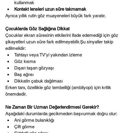
kullanmak
Kontakt lensleri uzun süre takmamak
Ayrıca yıllık rutin göz muayeneleri büyük fark yaratır.
Çocuklarda Göz Sağlığına Dikkat
Çocuklar ekran süresinin etkilerini ifade edemediği için göz 
şikayetleri uzun süre fark edilmeyebilir.Şu sinyaller takip 
edilmelidir:
Tahtayı veya TV’yi yakından izleme
Göz kısma
Dışarı taşan gözyaşı
Baş ağrısı
Dikkatin çabuk dağılması
Erken tanı, özellikle göz tembelliği (ambliyopi) için kritik 
önemdedir.
Ne Zaman Bir Uzman Değerlendirmesi Gerekir?
Aşağıdaki durumlarda gecikmeden başvurmak doğru olur:
Ani görme bulanıklığı
Çift görme