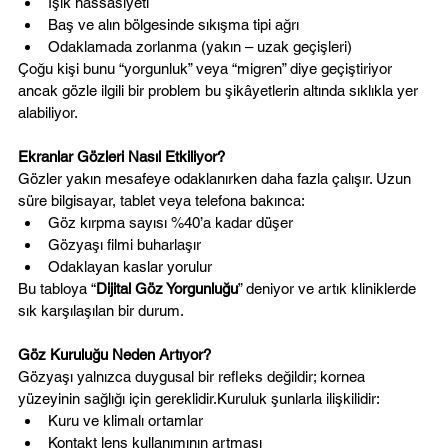
Işık hassasiyeti
Baş ve alın bölgesinde sıkışma tipi ağrı
Odaklamada zorlanma (yakın – uzak geçişleri)
Çoğu kişi bunu “yorgunluk” veya “migren” diye geçiştiriyor 
ancak gözle ilgili bir problem bu şikâyetlerin altında sıklıkla yer 
alabiliyor.
Ekranlar Gözleri Nasıl Etkiliyor?
Gözler yakın mesafeye odaklanırken daha fazla çalışır. Uzun 
süre bilgisayar, tablet veya telefona bakınca:
Göz kırpma sayısı %40’a kadar düşer
Gözyaşı filmi buharlaşır
Odaklayan kaslar yorulur
Bu tabloya “
Dijital Göz Yorgunluğu
” deniyor ve artık kliniklerde 
sık karşılaşılan bir durum.
Göz Kuruluğu Neden Artıyor?
Gözyaşı yalnızca duygusal bir refleks değildir; kornea 
yüzeyinin sağlığı için gereklidir.Kuruluk şunlarla ilişkilidir:
Kuru ve klimalı ortamlar
Kontakt lens kullanımının artması