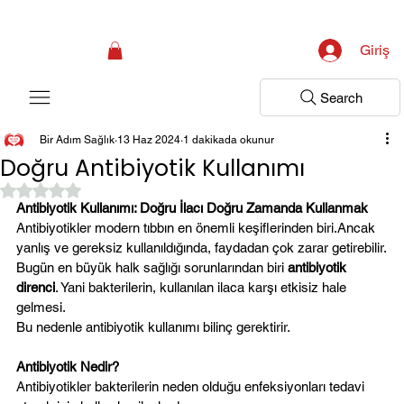
Kampanya; İlk Tanılama Ziyareti Ücretsiz ! Bir Adım Sağlık Sizi Dinlemeye 
Giriş
Search
Bir Adım Sağlık
13 Haz 2024
1 dakikada okunur
Doğru Antibiyotik Kullanımı
5 üzerinden NaN yıldız
Antibiyotik Kullanımı: Doğru İlacı Doğru Zamanda Kullanmak
Antibiyotikler modern tıbbın en önemli keşiflerinden biri.Ancak 
yanlış ve gereksiz kullanıldığında, faydadan çok zarar getirebilir.
Bugün en büyük halk sağlığı sorunlarından biri 
antibiyotik 
direnci
. Yani bakterilerin, kullanılan ilaca karşı etkisiz hale 
gelmesi.
Bu nedenle antibiyotik kullanımı bilinç gerektirir.
Antibiyotik Nedir?
Antibiyotikler bakterilerin neden olduğu enfeksiyonları tedavi 