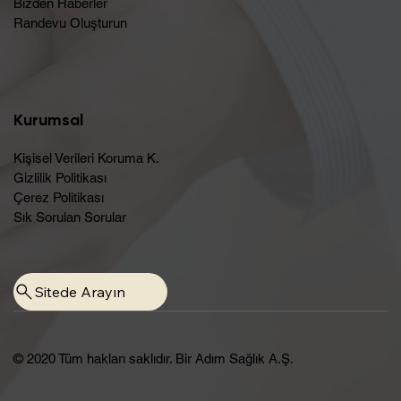
Bizden Haberler
Randevu Oluşturun​
Kurumsal
Kişisel Verileri Koruma K.
Gizlilik Politikası
Çerez Politikası
Sık Sorulan Sorular
Sitede Arayın
© 2020 Tüm hakları saklıdır. Bir Adım Sağlık A.Ş.