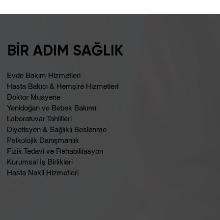
Şişkinlik Sebebi Laktoz İntoleransı
Olabilir
BİR ADIM SAĞLIK
Evde Bakım Hizmetleri
Hasta Bakıcı & Hemşire Hizmetleri
Doktor Muayene
Yenidoğan ve Bebek Bakımı
Laboratuvar Tahlilleri
Diyetisyen & Sağlıklı Beslenme
Psikolojik Danışmanlık
Fizik Tedavi ve Rehabilitasyon
Kurumsal İş Birlikleri
Hasta Nakil Hizmetleri