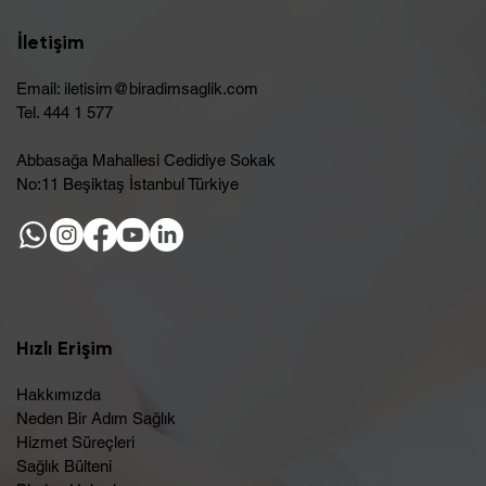
İletişim
Email:
iletisim@biradimsaglik.com
Tel. 444 1 577
Abbasağa Mahallesi Cedidiye Sokak
No:11 Beşiktaş İstanbul Türkiye
Hızlı Erişim
Hakkımızda
Neden Bir Adım Sağlık
Hizmet Süreçleri
Sağlık Bülteni