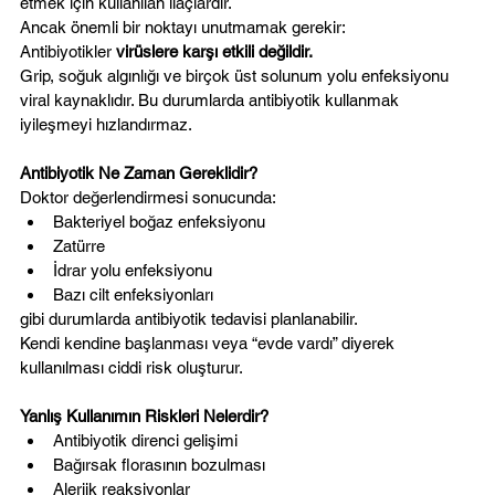
etmek için kullanılan ilaçlardır.
Ancak önemli bir noktayı unutmamak gerekir:
Antibiyotikler 
virüslere karşı etkili değildir.
Grip, soğuk algınlığı ve birçok üst solunum yolu enfeksiyonu 
viral kaynaklıdır. Bu durumlarda antibiyotik kullanmak 
iyileşmeyi hızlandırmaz.
Antibiyotik Ne Zaman Gereklidir?
Doktor değerlendirmesi sonucunda:
Bakteriyel boğaz enfeksiyonu
Zatürre
İdrar yolu enfeksiyonu
Bazı cilt enfeksiyonları
gibi durumlarda antibiyotik tedavisi planlanabilir.
Kendi kendine başlanması veya “evde vardı” diyerek 
kullanılması ciddi risk oluşturur.
Yanlış Kullanımın Riskleri Nelerdir?
Antibiyotik direnci gelişimi
Bağırsak florasının bozulması
Alerjik reaksiyonlar