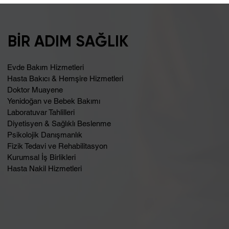
Şişkinlik Sebebi Laktoz İntoleransı
Olabilir
BİR ADIM SAĞLIK
Evde Bakım Hizmetleri
Hasta Bakıcı & Hemşire Hizmetleri
Doktor Muayene
Yenidoğan ve Bebek Bakımı
Laboratuvar Tahlilleri
Diyetisyen & Sağlıklı Beslenme
Psikolojik Danışmanlık
Fizik Tedavi ve Rehabilitasyon
Kurumsal İş Birlikleri
Hasta Nakil Hizmetleri