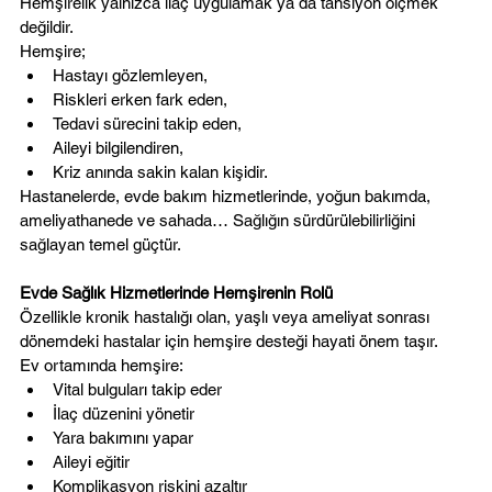
Hemşirelik yalnızca ilaç uygulamak ya da tansiyon ölçmek 
değildir.
Hemşire;
Hastayı gözlemleyen,
Riskleri erken fark eden,
Tedavi sürecini takip eden,
Aileyi bilgilendiren,
Kriz anında sakin kalan kişidir.
Hastanelerde, evde bakım hizmetlerinde, yoğun bakımda, 
ameliyathanede ve sahada… Sağlığın sürdürülebilirliğini 
sağlayan temel güçtür.
Evde Sağlık Hizmetlerinde Hemşirenin Rolü
Özellikle kronik hastalığı olan, yaşlı veya ameliyat sonrası 
dönemdeki hastalar için hemşire desteği hayati önem taşır.
Ev ortamında hemşire:
Vital bulguları takip eder
İlaç düzenini yönetir
Yara bakımını yapar
Aileyi eğitir
Komplikasyon riskini azaltır