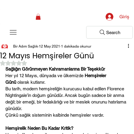
Kampanya; İlk Tanılama Ziyareti Ücretsiz ! Bir Adım Sağlık Sizi Dinlemeye 
Giriş
Search
Bir Adım Sağlık
12 May 2021
1 dakikada okunur
12 Mayıs Hemşireler Günü
5 üzerinden NaN yıldız
Sağlığın Görünmeyen Kahramanlarına Bir Teşekkür
Her yıl 12 Mayıs, dünyada ve ülkemizde 
Hemşireler 
Günü
 olarak kutlanır.
Bu tarih, modern hemşireliğin kurucusu kabul edilen Florence 
Nightingale’in doğum günüdür. Ancak bugün sadece bir anma 
değil; bir emeği, bir fedakârlığı ve bir meslek onurunu hatırlama 
günüdür.
Çünkü sağlık sisteminin kalbinde hemşireler vardır.
Hemşirelik Neden Bu Kadar Kritik?