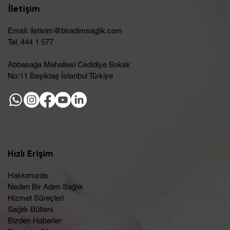
İletişim
Email:
iletisim@biradimsaglik.com
Tel. 444 1 577
Abbasağa Mahallesi Cedidiye Sokak
No:11 Beşiktaş İstanbul Türkiye
Hızlı Erişim
Hakkımızda
Neden Bir Adım Sağlık
Hizmet Süreçleri
Sağlık Bülteni
Bizden Haberler