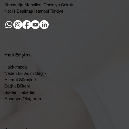
Abbasağa Mahallesi Cedidiye Sokak
No:11 Beşiktaş İstanbul Türkiye
Hızlı Erişim
Hakkımızda
Neden Bir Adım Sağlık
Hizmet Süreçleri
Sağlık Bülteni
Bizden Haberler
Randevu Oluşturun​