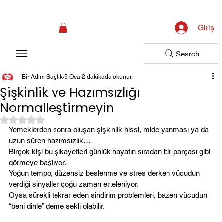
Kampanya; İlk Tanılama Ziyareti Ücretsiz ! Bir Adım Sağlık Sizi Dinlemeye 
Giriş
Search
Bir Adım Sağlık
5 Oca
2 dakikada okunur
Şişkinlik ve Hazımsızlığı
Normalleştirmeyin
5 üzerinden NaN yıldız
Yemeklerden sonra oluşan şişkinlik hissi, mide yanması ya da 
uzun süren hazımsızlık…
Birçok kişi bu şikayetleri günlük hayatın sıradan bir parçası gibi 
görmeye başlıyor.
Yoğun tempo, düzensiz beslenme ve stres derken vücudun 
verdiği sinyaller çoğu zaman erteleniyor.
Oysa sürekli tekrar eden sindirim problemleri, bazen vücudun 
“beni dinle” deme şekli olabilir.