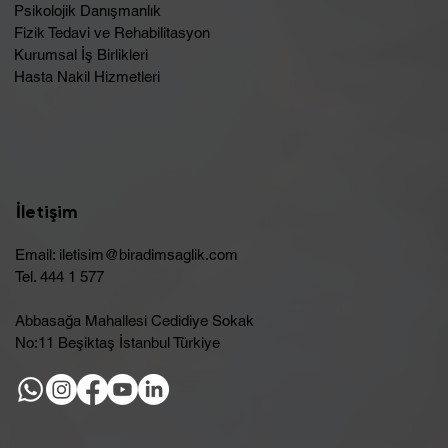
Psikolojik Danışmanlık
Fizik Tedavi ve Rehabilitasyon
Kurumsal İş Birlikleri
Hasta Nakil Hizmetleri
İletişim
Email:
iletisim@biradimsaglik.com
Tel. 444 1 577
Abbasağa Mahallesi Cedidiye Sokak
No:11 Beşiktaş İstanbul Türkiye