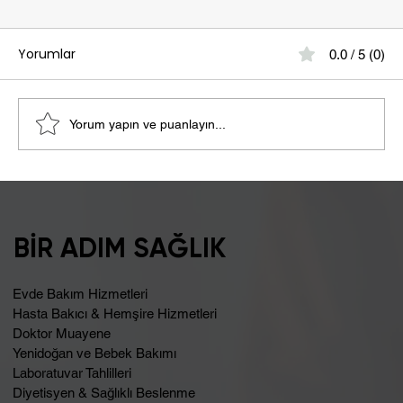
Yorumlar
0.0 / 5 (0)
Yorum yapın ve puanlayın...
Şişkinlik Sebebi Laktoz İntoleransı
Olabilir
BİR ADIM SAĞLIK
Evde Bakım Hizmetleri
Hasta Bakıcı & Hemşire Hizmetleri
Doktor Muayene
Yenidoğan ve Bebek Bakımı
Laboratuvar Tahlilleri
Diyetisyen & Sağlıklı Beslenme