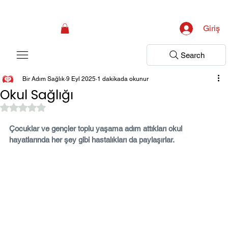
Kampanya; İlk Tanılama Ziyareti Ücretsiz ! Bir Adım Sağlık Sizi Dinlemeye 
Giriş
Search
Bir Adım Sağlık
9 Eyl 2025
1 dakikada okunur
Okul Sağlığı
5 üzerinden NaN yıldız
Çocuklar ve gençler toplu yaşama adım attıkları okul 
hayatlarında her şey gibi hastalıkları da paylaşırlar.