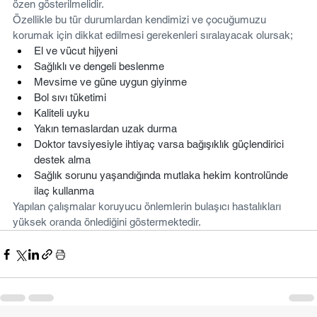
özen gösterilmelidir. 
Özellikle bu tür durumlardan kendimizi ve çocuğumuzu 
korumak için dikkat edilmesi gerekenleri sıralayacak olursak;
El ve vücut hijyeni
Sağlıklı ve dengeli beslenme
Mevsime ve güne uygun giyinme
Bol sıvı tüketimi
Kaliteli uyku
Yakın temaslardan uzak durma
Doktor tavsiyesiyle ihtiyaç varsa bağışıklık güçlendirici 
destek alma
Sağlık sorunu yaşandığında mutlaka hekim kontrolünde 
ilaç kullanma
Yapılan çalışmalar koruyucu önlemlerin bulaşıcı hastalıkları 
yüksek oranda önlediğini göstermektedir. 